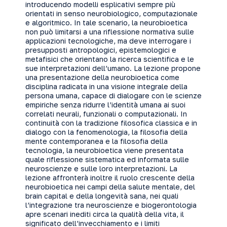
introducendo modelli esplicativi sempre più
orientati in senso neurobiologico, computazionale
e algoritmico. In tale scenario, la neurobioetica
non può limitarsi a una riflessione normativa sulle
applicazioni tecnologiche, ma deve interrogare i
presupposti antropologici, epistemologici e
metafisici che orientano la ricerca scientifica e le
sue interpretazioni dell’umano. La lezione propone
una presentazione della neurobioetica come
disciplina radicata in una visione integrale della
persona umana, capace di dialogare con le scienze
empiriche senza ridurre l’identità umana ai suoi
correlati neurali, funzionali o computazionali. In
continuità con la tradizione filosofica classica e in
dialogo con la fenomenologia, la filosofia della
mente contemporanea e la filosofia della
tecnologia, la neurobioetica viene presentata
quale riflessione sistematica ed informata sulle
neuroscienze e sulle loro interpretazioni. La
lezione affronterà inoltre il ruolo crescente della
neurobioetica nei campi della salute mentale, del
brain capital e della longevità sana, nei quali
l’integrazione tra neuroscienze e biogerontologia
apre scenari inediti circa la qualità della vita, il
significato dell’invecchiamento e i limiti