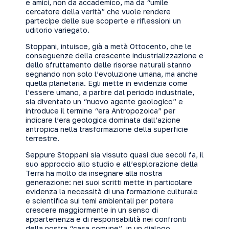
e amici, non da accademico, ma da “umile
cercatore della verità” che vuole rendere
partecipe delle sue scoperte e riflessioni un
uditorio variegato.
Stoppani, intuisce, già a metà Ottocento, che le
conseguenze della crescente industrializzazione e
dello sfruttamento delle risorse naturali stanno
segnando non solo l’evoluzione umana, ma anche
quella planetaria. Egli mette in evidenzia come
l’essere umano, a partire dal periodo industriale,
sia diventato un “nuovo agente geologico” e
introduce il termine “era Antropozoica” per
indicare l’era geologica dominata dall’azione
antropica nella trasformazione della superficie
terrestre.
Seppure Stoppani sia vissuto quasi due secoli fa, il
suo approccio allo studio e all’esplorazione della
Terra ha molto da insegnare alla nostra
generazione: nei suoi scritti mette in particolare
evidenza la necessità di una formazione culturale
e scientifica sui temi ambientali per potere
crescere maggiormente in un senso di
appartenenza e di responsabilità nei confronti
della nostra “casa comune”, in un dialogo