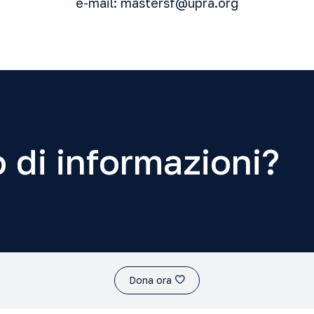
e-mail:
mastersf@upra.org
 di informazioni?
Dona ora