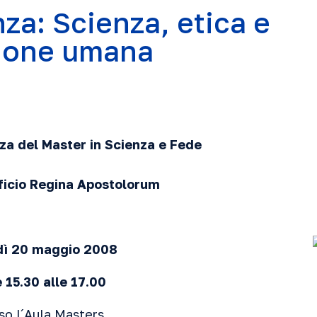
za: Scienza, etica e
zione umana
a del Master in Scienza e Fede
ficio Regina Apostolorum
dì
20 maggio 2008
e 15.30 alle 17.00
so
l´Aula Masters