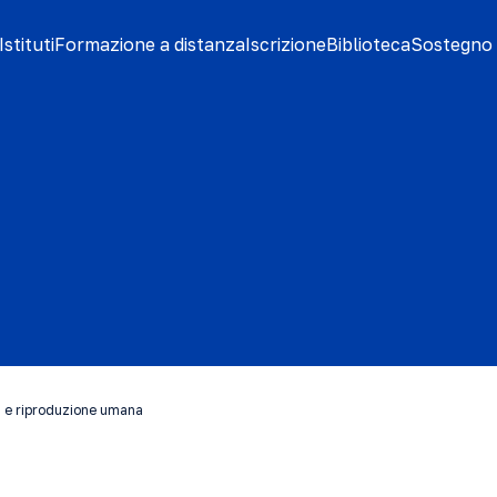
stituti
Formazione a distanza
Iscrizione
Biblioteca
Sostegno 
a e riproduzione umana