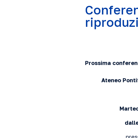
Conferen
riprodu
Prossima conferenz
Ateneo Ponti
Marte
dall
pres