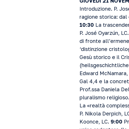
GIOVEDÌ 21 NOVE
Introduzione. P. Jo
ragione storica: dal 
10:30
La trascendenz
P. José Oyarzún, LC
di fronte all’ermene
‘distinzione cristolo
Gesù storico e il Cr
(heilsgeschichtliche
Edward McNamara,
Gal 4,4 e la concret
Prof.ssa Daniela De
pluralismo religioso
La «realtà compless
P. Nikola Derpich, 
Koonce, LC.
9:00
Pr