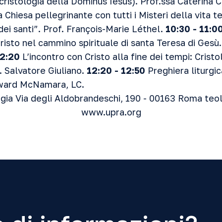
cristologia della Dominus Iesus). Prof.ssa Caterina Ci
Chiesa pellegrinante con tutti i Misteri della vita te
dei santi”. Prof. François-Marie Léthel.
10:30 - 11:0
risto nel cammino spirituale di santa Teresa di Gesù
12:20
L’incontro con Cristo alla fine dei tempi: Cristo
. Salvatore Giuliano.
12:20 - 12:50
Preghiera liturgic
Edward McNamara, LC.
ogia Via degli Aldobrandeschi, 190 - 00163 Roma teo
www.upra.org