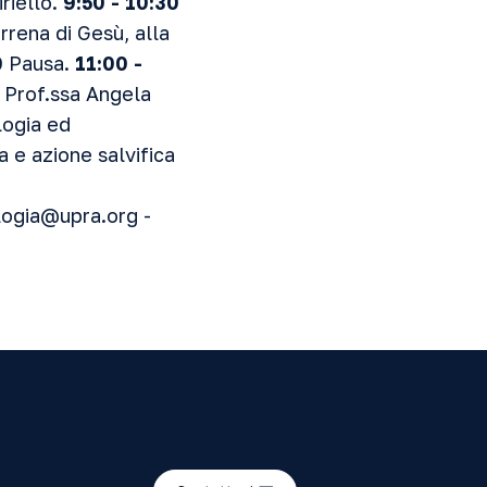
riello.
9:50 - 10:30
rrena di Gesù, alla
0
Pausa.
11:00 -
. Prof.ssa Angela
logia ed
a e azione salvifica
logia@upra.org -