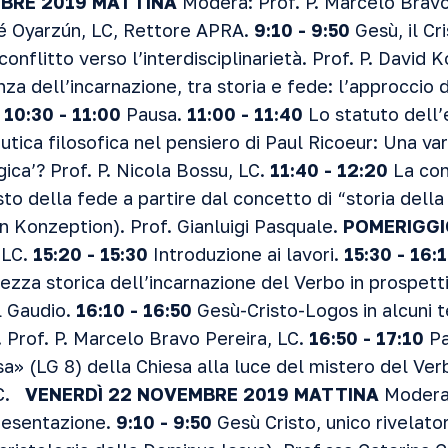
MBRE 2019
MATTINA
Modera: Prof. P. Marcelo Bravo
sé Oyarzún, LC, Rettore APRA.
9:10 - 9:50
Gesù, il Cr
conflitto verso l’interdisciplinarietà. Prof. P. David
a dell’incarnazione, tra storia e fede: l’approccio d
.
10:30 - 11:00
Pausa.
11:00 - 11:40
Lo statuto dell’
utica filosofica nel pensiero di Paul Ricoeur: Una var
gica’? Prof. P. Nicola Bossu, LC.
11:40 - 12:20
La cont
isto della fede a partire dal concetto di “storia dell
n Konzeption). Prof. Gianluigi Pasquale.
POMERIGGI
 LC.
15:20 - 15:30
Introduzione ai lavori.
15:30 - 16:
ezza storica dell’incarnazione del Verbo in prospett
l Gaudio.
16:10 - 16:50
Gesù-Cristo-Logos in alcuni t
. Prof. P. Marcelo Bravo Pereira, LC.
16:50 - 17:10
Pa
a» (LG 8) della Chiesa alla luce del mistero del Verb
LC.
VENERDÌ 22 NOVEMBRE 2019
MATTINA
Modera:
esentazione.
9:10 - 9:50
Gesù Cristo, unico rivelato