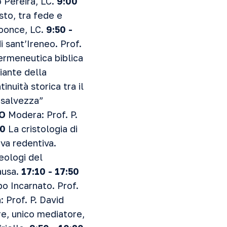
 Pereira, LC.
9:00
isto, tra fede e
 Koonce, LC.
9:50 -
i sant’Ireneo. Prof.
ermeneutica biblica
iante della
inuità storica tra il
a salvezza”
O
Modera: Prof. P.
10
La cristologia di
iva redentiva.
eologi del
usa.
17:10 - 17:50
o Incarnato. Prof.
 Prof. P. David
re, unico mediatore,