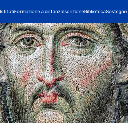
stituti
Formazione a distanza
Iscrizione
Biblioteca
Sostegno 