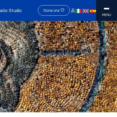
allo Studio
Dona ora
MENU