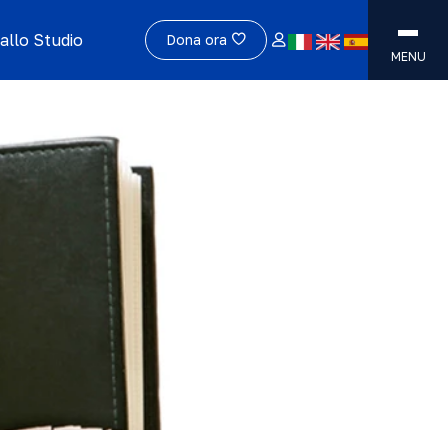
allo Studio
Dona ora
MENU