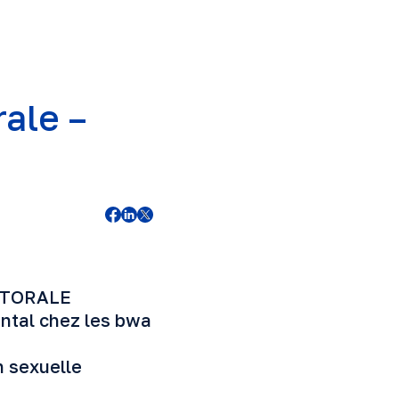
rale –
TORALE
tal chez les bwa
sexuelle