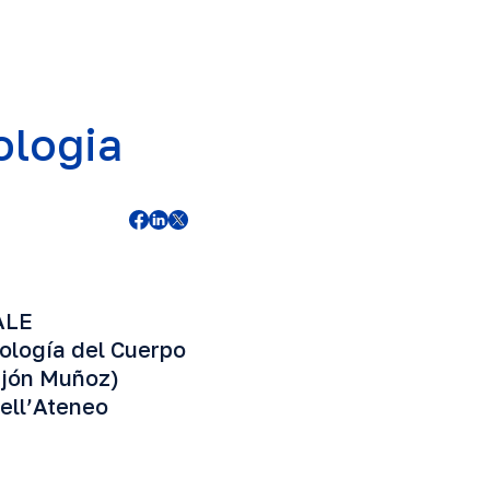
ologia
ALE
ología del Cuerpo
rajón Muñoz)
dell’Ateneo