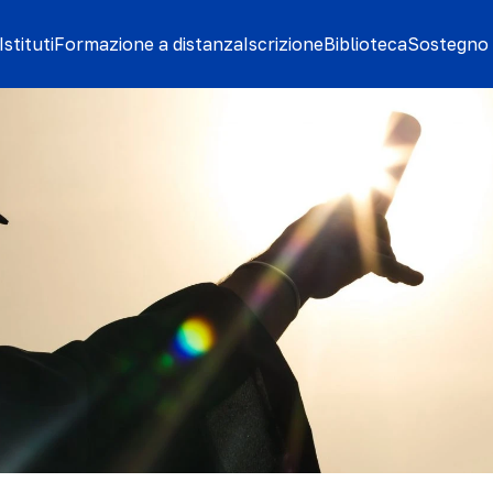
stituti
Formazione a distanza
Iscrizione
Biblioteca
Sostegno 