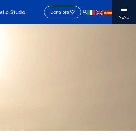
allo Studio
Dona ora
MENU