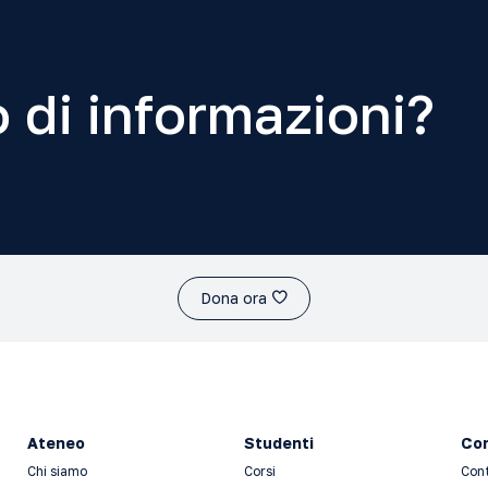
 di informazioni?
Dona ora
Ateneo
Studenti
Con
Chi siamo
Corsi
Con