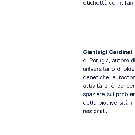
etichettò con il fam
Gianluigi Cardinali
di Perugia, autore d
universitario di bi
genetiche autocton
attività si è conce
spaziare sui proble
della biodiversità m
nazionali.