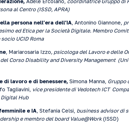
derazione,
Adele Ercolano,
coordinatrice Gruppo di 
sona al Centro (ISSD, APRA)
lla persona nell’era dell’IA
, Antonino Giannone,
pr
imo ed Etica per la Società Digitale. Membro Comit
 e socio UCID Roma
one
, Mariarosaria Izzo
, psicologa del Lavoro e delle O
e del Corso Disability and Diversity Management (Uni
 di lavoro e di benessere,
Simona Manna,
Gruppo d
o Tagliavini,
vice presidente di Vedotech ICT Compa
n Digital Hub
femminile e IA
, Stefania Celsi,
business advisor di s
leadership e membro del board Value@Work
(ISSD)