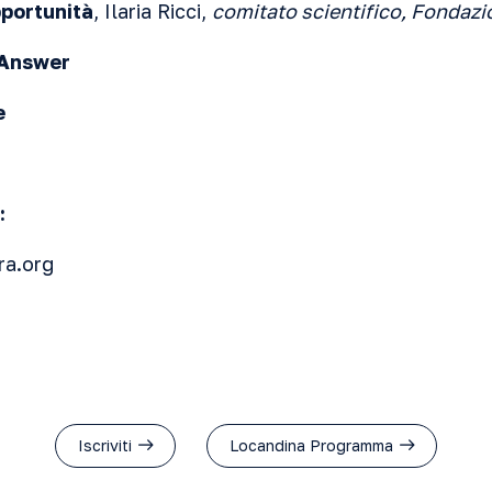
portunità
, Ilaria Ricci,
comitato scientifico, Fondazio
 Answer
e
:
ra.org
Iscriviti
Locandina Programma