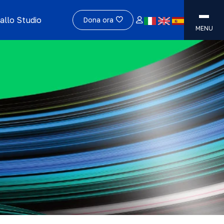
allo Studio
Dona ora
MENU