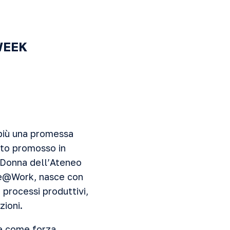
 WEEK
è più una promessa
nto promosso in
la Donna dell’Ateneo
lue@Work, nasce con
 processi produttivi,
zioni.
ge come forza