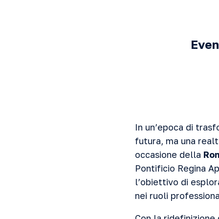
Even
In un’epoca di trasf
futura, ma una realt
occasione della
Ro
Pontificio Regina A
l’obiettivo di esplo
nei ruoli profession
Con la ridefinizione