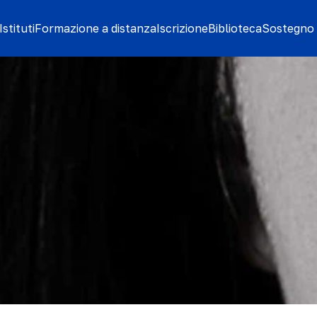
stituti
Formazione a distanza
Iscrizione
Biblioteca
Sostegno 