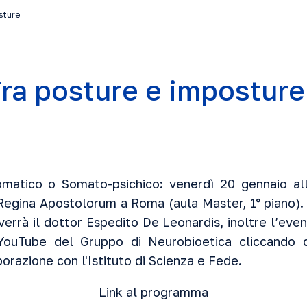
osture
 fra posture e imposture
matico o Somato-psichico: venerdì 20 gennaio al
 Regina Apostolorum a Roma (aula Master, 1° piano). 
errà il dottor Espedito De Leonardis, inoltre l’even
YouTube del Gruppo di Neurobioetica cliccando
borazione con l'Istituto di Scienza e Fede.
Link al programma