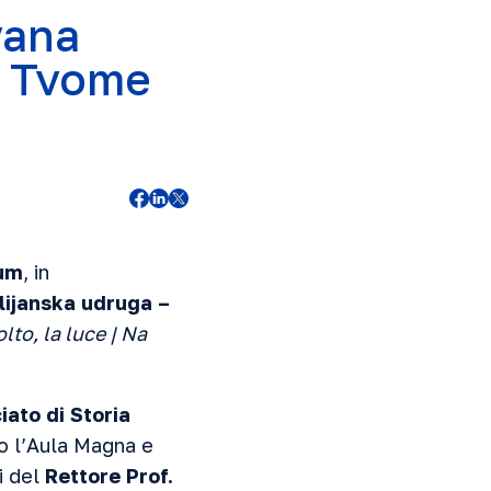
vana
Na Tvome
rum
, in
lijanska udruga –
lto, la luce | Na
iato di Storia
so l’Aula Magna e
i del
Rettore Prof.