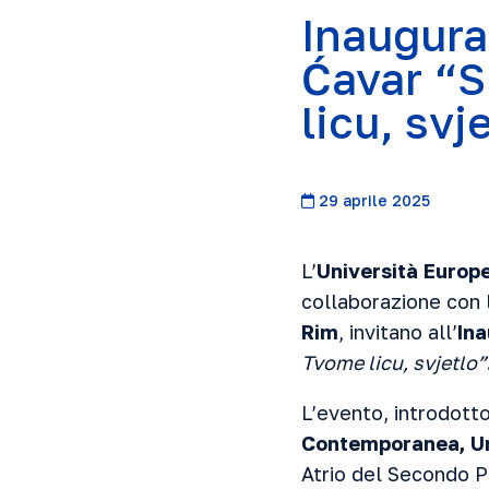
Inaugura
Ćavar “S
licu, svj
29 aprile 2025
L’
Università Europ
collaborazione con l
Rim
, invitano all’
Ina
Tvome licu, svjetlo”
L’evento, introdot
Contemporanea, Un
Atrio del Secondo Pi