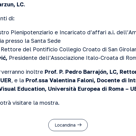
arzun, LC.
nti di:
stro Plenipotenziario e Incaricato d’affari a.i. dell’
ia presso la Santa Sede
,
Rettore del Pontificio Collegio Croato di San Girol
vić,
Presidente dell’Associazione Italo-Croata di Ro
erverranno inoltre
Prof. P. Pedro Barrajón, LC, Retto
 UER
, e la
Prof.ssa Valentina Faloni, Docente di In
 Visual Education, Università Europea di Roma – U
otrà visitare la mostra.
Locandina