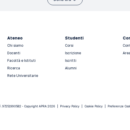
Ateneo
Studenti
Con
Chi siamo
Corsi
Con
Docenti
Iscrizione
Area
Facoltà e Istituti
Iscritti
Ricerca
Alumni
Rete Universitarie
F. 97251990582 - Copyright APRA 2026
Privacy Policy
Cookie Policy
Preferenze Coo