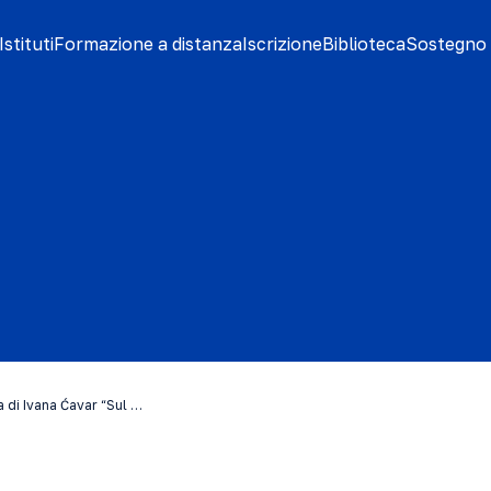
stituti
Formazione a distanza
Iscrizione
Biblioteca
Sostegno 
 di Ivana Ćavar “Sul …