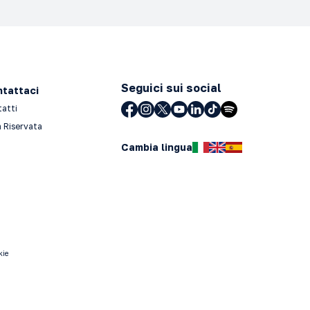
Seguici sui social
tattaci
tatti
 Riservata
Cambia lingua
kie