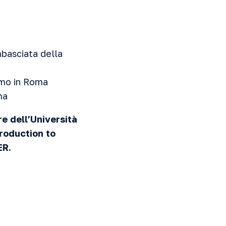
Ambasciata della
amo in Roma
ma
re dell’Università
troduction to
ER.