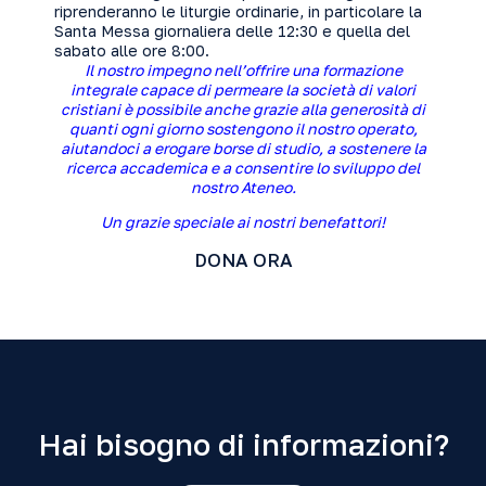
riprenderanno le liturgie ordinarie, in particolare la
Santa Messa giornaliera delle 12:30 e quella del
sabato alle ore 8:00.
Il nostro impegno nell’offrire una formazione
integrale capace di permeare la società di valori
cristiani è possibile anche grazie alla generosità di
quanti ogni giorno sostengono il nostro operato,
aiutandoci a erogare borse di studio, a sostenere la
ricerca accademica e a consentire lo sviluppo del
nostro Ateneo.
Un grazie speciale ai nostri benefattori!
DONA ORA
Hai bisogno di informazioni?