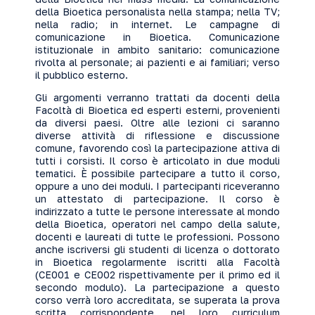
della Bioetica personalista nella stampa; nella TV;
nella radio; in internet. Le campagne di
comunicazione in Bioetica. Comunicazione
istituzionale in ambito sanitario: comunicazione
rivolta al personale; ai pazienti e ai familiari; verso
il pubblico esterno.
Gli argomenti verranno trattati da docenti della
Facoltà di Bioetica ed esperti esterni, provenienti
da diversi paesi. Oltre alle lezioni ci saranno
diverse attività di riflessione e discussione
comune, favorendo così la partecipazione attiva di
tutti i corsisti. Il corso è articolato in due moduli
tematici. È possibile partecipare a tutto il corso,
oppure a uno dei moduli. I partecipanti riceveranno
un attestato di partecipazione. Il corso è
indirizzato a tutte le persone interessate al mondo
della Bioetica, operatori nel campo della salute,
docenti e laureati di tutte le professioni. Possono
anche iscriversi gli studenti di licenza o dottorato
in Bioetica regolarmente iscritti alla Facoltà
(CE001 e CE002 rispettivamente per il primo ed il
secondo modulo). La partecipazione a questo
corso verrà loro accreditata, se superata la prova
scritta corrispondente, nel loro curriculum