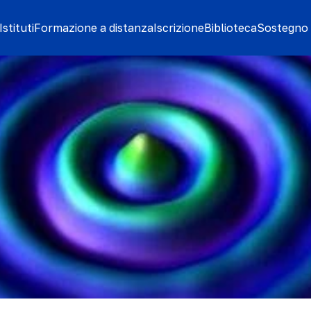
stituti
Formazione a distanza
Iscrizione
Biblioteca
Sostegno 