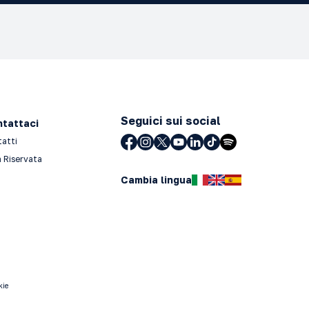
Seguici sui social
tattaci
tatti
 Riservata
Cambia lingua
kie