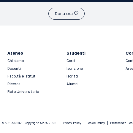
Dona ora
Ateneo
Studenti
Con
Chi siamo
Corsi
Con
Docenti
Iscrizione
Area
Facoltà e Istituti
Iscritti
Ricerca
Alumni
Rete Universitarie
F. 97251990582 - Copyright APRA 2026
Privacy Policy
Cookie Policy
Preferenze Coo