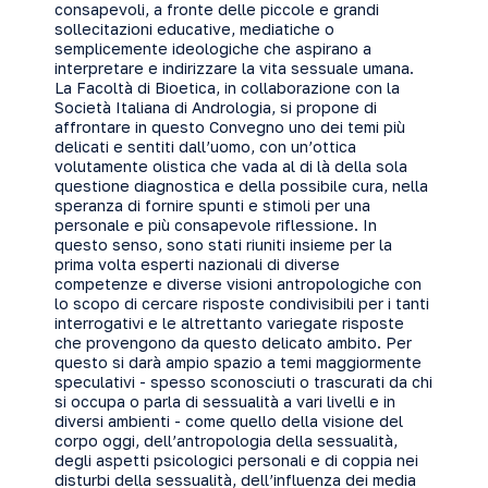
consapevoli, a fronte delle piccole e grandi
sollecitazioni educative, mediatiche o
semplicemente ideologiche che aspirano a
interpretare e indirizzare la vita sessuale umana.
La Facoltà di Bioetica, in collaborazione con la
Società Italiana di Andrologia, si propone di
affrontare in questo Convegno uno dei temi più
delicati e sentiti dall’uomo, con un’ottica
volutamente olistica che vada al di là della sola
questione diagnostica e della possibile cura, nella
speranza di fornire spunti e stimoli per una
personale e più consapevole riflessione. In
questo senso, sono stati riuniti insieme per la
prima volta esperti nazionali di diverse
competenze e diverse visioni antropologiche con
lo scopo di cercare risposte condivisibili per i tanti
interrogativi e le altrettanto variegate risposte
che provengono da questo delicato ambito. Per
questo si darà ampio spazio a temi maggiormente
speculativi - spesso sconosciuti o trascurati da chi
si occupa o parla di sessualità a vari livelli e in
diversi ambienti - come quello della visione del
corpo oggi, dell’antropologia della sessualità,
degli aspetti psicologici personali e di coppia nei
disturbi della sessualità, dell’influenza dei media