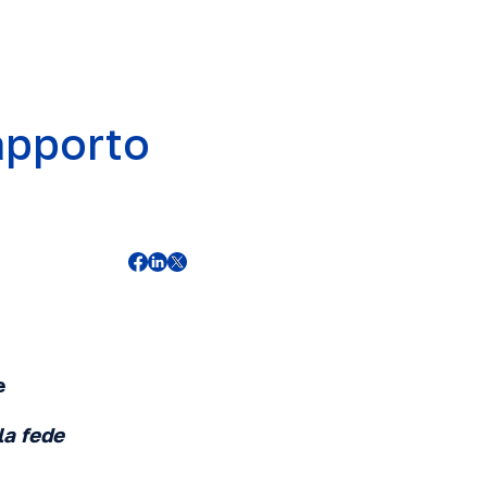
apporto
e
la fede