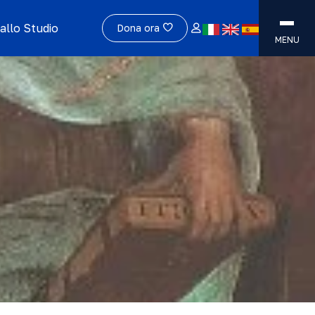
allo Studio
Dona ora
MENU