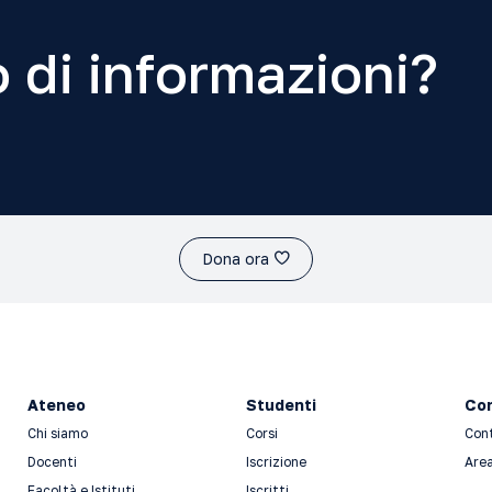
 di informazioni?
Dona ora
Ateneo
Studenti
Con
Chi siamo
Corsi
Con
Docenti
Iscrizione
Area
Facoltà e Istituti
Iscritti