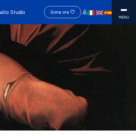
allo Studio
Dona ora
MENU