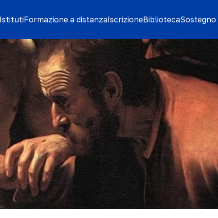
stituti
Formazione a distanza
Iscrizione
Biblioteca
Sostegno 