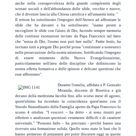
anche nella consapevolezza della grande complessità degli
scenari sociali e dell'abbondanza delle sfide, vecchie e nuove,
che il divenire lancia alla Chiesa cattolica e all'umanità tutta. "
Il rettore ha sottolineato l'impegno dell'Ateneo ad affrontare le
sfide che ha davanti e ha sottolineato: "siamo pronti a
raccogliere le sfide con l'aiuto di Dio, facendo sempre memoria
delle continue esortazioni inviate da Papa Francesco sul fatto
che "senza di Dio, l'uomo non può fare nulla". Padre Jesús, ha
invitato tutti a pregare Dio perché possa "continuare a sostenerci
nella prosecuzione della nostra missione, fortificando l'impegno
di essere strumento della Nuova Evangelizzazione,
particolarmente nell'area delle discipline che definiscono la
nostra offerta formativa e delle spinose e delicate questioni che
esse affrontano".
Durante l'omelia, affidata a P. Gonzalo
Miranda, docente di Bioetica e già
decano della medesima facoltà fino allo scorso mese di agosto,
quest'ultimo ha ricordato la coincidenza quest'anno con il
Sinodo Straordinario della Famiglia aperto da Papa Francesco lo
scorso 4 ottobre. "I vescovi – ha detto - si sono riuniti per
riflettere e analizzare questioni veramente difficili e di carattere
universale." "Possono farlo – ha precisato - perché hanno una
ricevuto una formazione solida. Quelle sono state le basi che li
hanno permesso di prepararsi per poter discutere oggi su queste