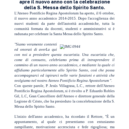
apre il nuovo anno con la celebrazione
della S. Messa dello Spirito Santo.
L'Ateneo Pontificio Regina Apostolorum ha aperto, il 6 ottobre,
il nuovo anno accademico 2014-2015. Dopo l'accoglienza dei
nuovi studenti da parte dell'autorità accademiche, tutta la
comunità formata da docenti, studenti e amministrativi si è
radunata per celebrare la Santa Messa dello Spirito Santo.
"Siamo veramente contenti
ed onorati di averLa qui
con noi a presiedere questa eucaristia. Una eucaristia che,
come di consueto, celebriamo prima di intraprendere il
cammino di un nuovo anno accademico, e mediante la quale ci
affidiamo particolarmente allo Spirito Santo, così che possa
accompagnarci ed ispirarci nelle varie funzioni e attività che
svolgiamo nel nostro Ateneo Pontificio Regina Apostolorum "
.
Con queste parole, P. Jesús Villagrasa, L.C., rettore dell'Ateneo
Pontificio Regina Apostolorum, si è rivolto a P. Eduardo Robles
Gil, L.C, Gran Cancelliere dell'Ateneo e direttore generale della
Legione di Cristo, che ha presieduto la concelebrazione della S.
Messa dello Spirito Santo.
L'inizio dell'anno accademico, ha ricordato il Rettore, "È un
appuntamento, al quale ci presentiamo con entusiasmo
zampillante, motivazione accresciuta e fede rigogliosa; ma