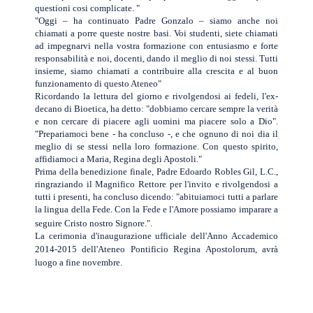
questioni cosi complicate. "
"Oggi – ha continuato Padre Gonzalo – siamo anche noi
chiamati a porre queste nostre basi. Voi studenti, siete chiamati
ad impegnarvi nella vostra formazione con entusiasmo e forte
responsabilità e noi, docenti, dando il meglio di noi stessi. Tutti
insieme, siamo chiamati a contribuire alla crescita e al buon
funzionamento di questo Ateneo"
Ricordando la lettura del giorno e rivolgendosi ai fedeli, l'ex-
decano di Bioetica, ha detto: "dobbiamo cercare sempre la verità
e non cercare di piacere agli uomini ma piacere solo a Dio".
"Prepariamoci bene - ha concluso -, e che ognuno di noi dia il
meglio di se stessi nella loro formazione. Con questo spirito,
affidiamoci a Maria, Regina degli Apostoli."
Prima della benedizione finale, Padre Edoardo Robles Gil, L.C.,
ringraziando il Magnifico Rettore per l'invito e rivolgendosi a
tutti i presenti, ha concluso dicendo: "abituiamoci tutti a parlare
la lingua della Fede. Con la Fede e l'Amore possiamo imparare a
seguire Cristo nostro Signore.".
La cerimonia d'inaugurazione ufficiale dell'Anno Accademico
2014-2015 dell'Ateneo Pontificio Regina Apostolorum, avrà
luogo a fine novembre.