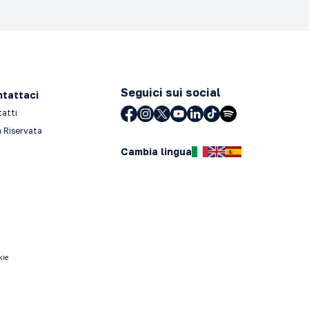
Seguici sui social
tattaci
tatti
 Riservata
Cambia lingua
kie