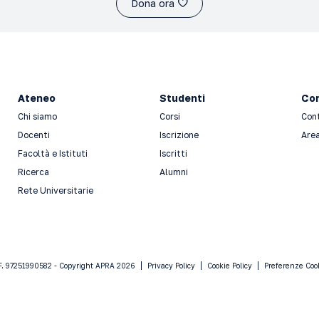
Dona ora
Ateneo
Studenti
Con
Chi siamo
Corsi
Con
Docenti
Iscrizione
Area
Facoltà e Istituti
Iscritti
Ricerca
Alumni
Rete Universitarie
F. 97251990582 - Copyright APRA 2026
Privacy Policy
Cookie Policy
Preferenze Coo