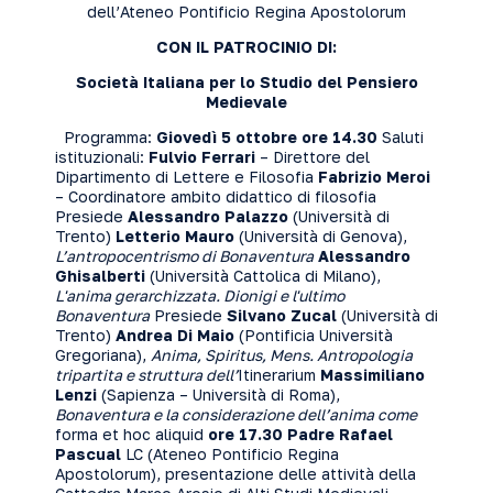
dell’Ateneo Pontificio Regina Apostolorum
C
ON IL PATROCINIO DI
:
Società Italiana per lo Studio del Pensiero
Medievale
Programma:
Giovedì 5 ottobre
ore 14.30
Saluti
istituzionali:
Fulvio Ferrari
– Direttore del
Dipartimento di Lettere e Filosofia
Fabrizio Meroi
– Coordinatore ambito didattico di filosofia
Presiede
Alessandro Palazzo
(Università di
Trento)
Letterio Mauro
(Università di Genova),
L’antropocentrismo di Bonaventura
Alessandro
Ghisalberti
(Università Cattolica di Milano),
L'anima gerarchizzata. Dionigi e l'ultimo
Bonaventura
Presiede
Silvano Zucal
(Università di
Trento)
Andrea Di Maio
(Pontificia Università
Gregoriana),
Anima, Spiritus, Mens. Antropologia
tripartita e struttura dell’
Itinerarium
Massimiliano
Lenzi
(Sapienza – Università di Roma),
Bonaventura e la considerazione dell’anima come
forma et hoc aliquid
ore 17.30
Padre Rafael
Pascual
LC (Ateneo Pontificio Regina
Apostolorum), presentazione delle attività della