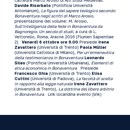
Cattedra Marco Arosio di Alti Studi Medievali.
Davide Riserbato
(Pontificia Università
Antonianum),
La figura del sapere teologico secondo
Bonaventura negli scritti di Marco Arosio
,
presentazione del volume: M. Arosio,
Sull’intelligenza della fede in Bonaventura da
Bagnoregio. Un secolo di studi
, a cura di L.
Vettorello, Roma, Aracne 2016 (Flumen Sapientiae
2)
Venerdì 6 ottobre
ore 9.00
Presiede
Irene
Zavattero
(Università di Trento)
Paola Müller
(Università Cattolica di Milano),
Per un'ermeneutica
della testimonianza in Bonaventura
Leonardo
Sileo
(Pontificia Università Urbaniana),
Elementi di
etica economica in Bonaventura
Presiede
Francesco Ghia
(Università di Trento)
Elisa
Cuttini
(Università di Padova),
La facoltà di scelta
in rapporto alla legge naturale
Irene Zavattero
(Università di Trento),
La dottrina del libero arbitrio
in Bonaventura
Link locandina evento (
link
)