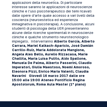
applicazioni della neuroetica. Di particolare
interesse saranno le applicazioni di neuroscienze
cliniche e l’uso psicoterapeutico dei temi ricavati
dalle opere d’arte quale accesso a vari livelli della
coscienza (neuroestetica ed esperienza
immaginativa in psicoterapia). A conclusione, alcuni
studenti di psicologia della UER presenteranno
alcune delle ricerche sperimentali in neuroscienze
cliniche e qualche strumento neurotecnologico
impiegato.
Interverranno
Alberto García, Alberto
Carrara, Mariel Kalkach-Aparicio, José Damián
Carrillo-Ruíz, Maria Addolorata Mangione,
Angela Ales Bello, Aurelio Rizzacasa, Marie
Challita, Maria Luisa Pulito, Aldo Spallone,
Manuela De Palma, Alberto Passerini, Claudio
Imperatori, Giulia Maestoso, Noemi Amoroso,
Eleonora Pizzi, Enrico Maria Valenti, Claudia
Navarini
Giovedì 16 marzo 2017
dalle ore
15:00 alle 19:00
Ateneo Pontificio Regina
Apostolorum, Roma
Aula Master (1º piano)