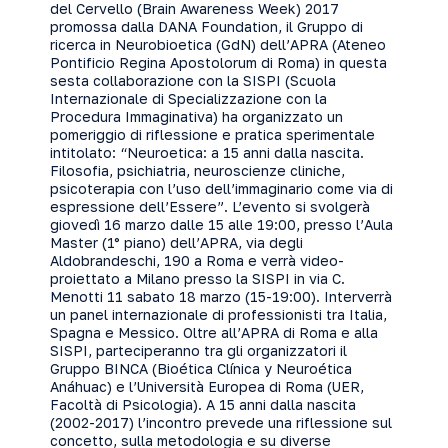
del Cervello (Brain Awareness Week) 2017
promossa dalla DANA Foundation, il Gruppo di
ricerca in Neurobioetica (GdN) dell’APRA (Ateneo
Pontificio Regina Apostolorum di Roma) in questa
sesta collaborazione con la SISPI (Scuola
Internazionale di Specializzazione con la
Procedura Immaginativa) ha organizzato un
pomeriggio di riflessione e pratica sperimentale
intitolato: “Neuroetica: a 15 anni dalla nascita.
Filosofia, psichiatria, neuroscienze cliniche,
psicoterapia con l’uso dell’immaginario come via di
espressione dell’Essere”. L’evento si svolgerà
giovedì 16 marzo dalle 15 alle 19:00, presso l’Aula
Master (1° piano) dell’APRA, via degli
Aldobrandeschi, 190 a Roma e verrà video-
proiettato a Milano presso la SISPI in via C.
Menotti 11 sabato 18 marzo (15-19:00). Interverrà
un panel internazionale di professionisti tra Italia,
Spagna e Messico. Oltre all’APRA di Roma e alla
SISPI, parteciperanno tra gli organizzatori il
Gruppo BINCA (Bioética Clínica y Neuroética
Anáhuac) e l’Università Europea di Roma (UER,
Facoltà di Psicologia). A 15 anni dalla nascita
(2002-2017) l’incontro prevede una riflessione sul
concetto, sulla metodologia e su diverse