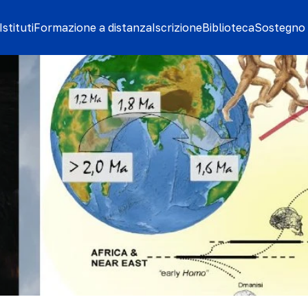
stituti
Formazione a distanza
Iscrizione
Biblioteca
Sostegno 