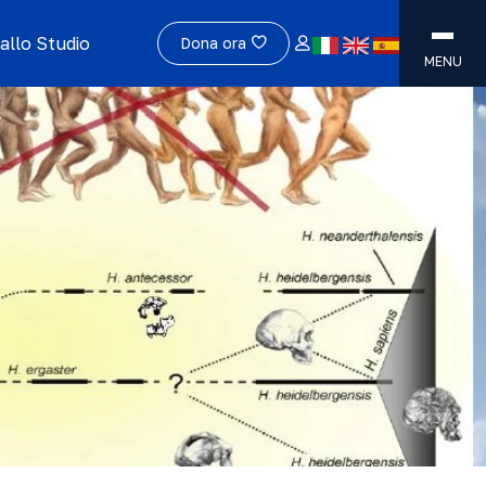
allo Studio
Dona ora
MENU