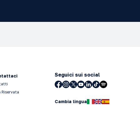
Seguici sui social
tattaci
tatti
 Riservata
Cambia lingua