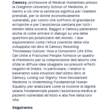
Camosy
, professore di Medical Humanities presso
la Creighton University School of Medicine, in
merito a ciò che la sentenza significa per i bambini
prenatali, per le donne economicamente
vulnerabili, per coloro che soffrono di gravidanze
ectopiche e per l’assistenza sanitaria per tutti i
membri della società. Baggot e Camosy parleranno
anche di come entrare in dialogo su una delle
questioni più polarizzanti del mondo. I due
esploreranno come l’etica coerente della vita
sviluppata nel libro di Camosy Resisting
Throwaway Culture: How a Consistent Life Ethic
Can Unite a Fractured People fornisce un quadro
di riferimento per la comprensione dell’aborto che
sfida le diffuse idee sbagliate sui presunti effetti
negativi di Dobbs. In particolare, i relatori si
baseranno sulle intuizioni dell’ultimo libro di
Camosy, Losing our Dignity: How Secularized
Medicine Is Undermining Fundamental Human
Equality, per analizzare come la nozione di dignità
umana fondamentale plasmi l’assistenza medica ai
pazienti vulnerabili all’inizio e alla fine della loro
vita.
Seguiranno