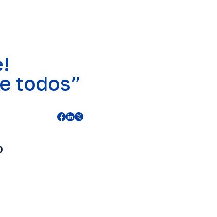
!
de todos”
0