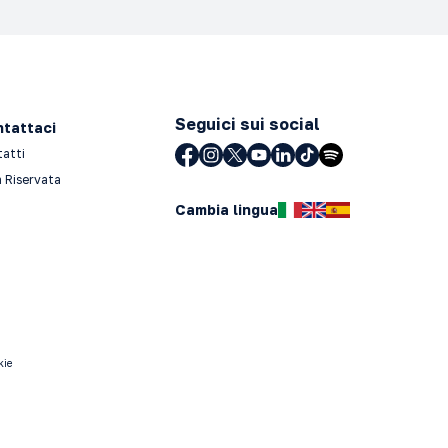
Seguici sui social
tattaci
tatti
 Riservata
Cambia lingua
kie