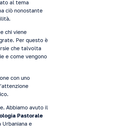
cato al tema
 ma ciò nonostante
lità.
 e chi viene
grate. Per questo è
rsie che talvolta
glie e come vengono
ione con uno
n’attenzione
ico.
re. Abbiamo avuto il
eologia Pastorale
ia Urbaniana e