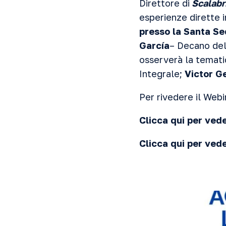
Direttore di
Scalabr
esperienze dirette i
presso la Santa S
García
– Decano del
osserverà la temati
Integrale;
Victor G
Per rivedere il Webi
Clicca qui per vede
Clicca qui per ved