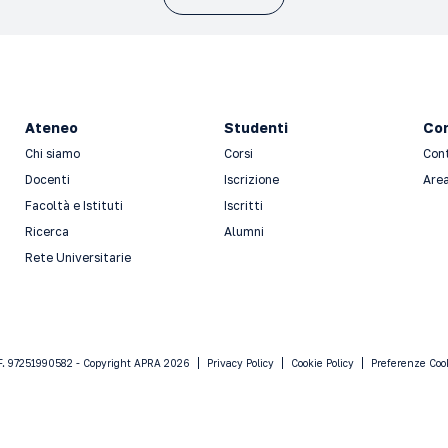
Ateneo
Studenti
Con
Chi siamo
Corsi
Con
Docenti
Iscrizione
Area
Facoltà e Istituti
Iscritti
Ricerca
Alumni
Rete Universitarie
F. 97251990582 - Copyright APRA 2026
Privacy Policy
Cookie Policy
Preferenze Coo