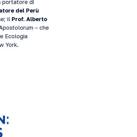
à portatore di
tore del Perù
e; il
Prof. Alberto
a Apostolorum – che
 e Ecologia
w York.