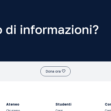
 di informazioni?
Dona ora
Ateneo
Studenti
Con
Chi siamo
Corsi
Con