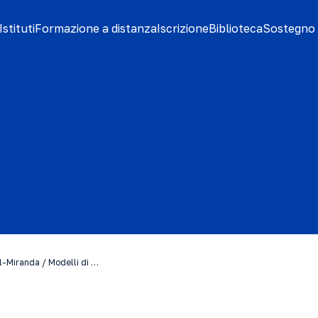
stituti
Formazione a distanza
Iscrizione
Biblioteca
Sostegno 
-Miranda / Modelli di …