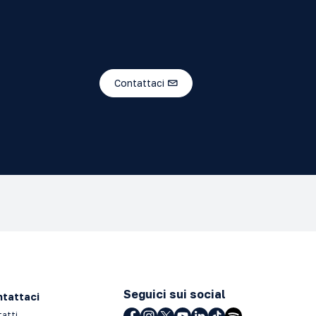
Contattaci
Seguici sui social
tattaci
tatti