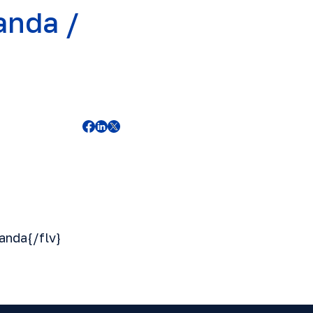
anda /
anda{/flv}