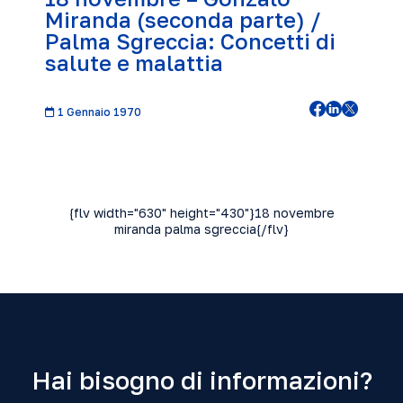
Miranda (seconda parte) /
Palma Sgreccia: Concetti di
salute e malattia
1 Gennaio 1970
{flv width="630" height="430"}18 novembre
miranda palma sgreccia{/flv}
Hai bisogno di informazioni?