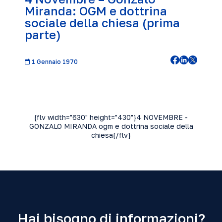
Miranda: OGM e dottrina
sociale della chiesa (prima
parte)
1 Gennaio 1970
{flv width="630" height="430"}4 NOVEMBRE -
GONZALO MIRANDA ogm e dottrina sociale della
chiesa{/flv}
Hai bisogno di informazioni?