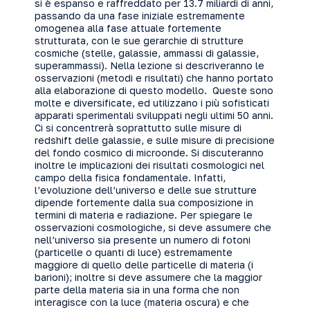
si è espanso e raffreddato per 13.7 miliardi di anni,
passando da una fase iniziale estremamente
omogenea alla fase attuale fortemente
strutturata, con le sue gerarchie di strutture
cosmiche (stelle, galassie, ammassi di galassie,
superammassi). Nella lezione si descriveranno le
osservazioni (metodi e risultati) che hanno portato
alla elaborazione di questo modello. Queste sono
molte e diversificate, ed utilizzano i più sofisticati
apparati sperimentali sviluppati negli ultimi 50 anni.
Ci si concentrerà soprattutto sulle misure di
redshift delle galassie, e sulle misure di precisione
del fondo cosmico di microonde. Si discuteranno
inoltre le implicazioni dei risultati cosmologici nel
campo della fisica fondamentale. Infatti,
l’evoluzione dell’universo e delle sue strutture
dipende fortemente dalla sua composizione in
termini di materia e radiazione. Per spiegare le
osservazioni cosmologiche, si deve assumere che
nell’universo sia presente un numero di fotoni
(particelle o quanti di luce) estremamente
maggiore di quello delle particelle di materia (i
barioni); inoltre si deve assumere che la maggior
parte della materia sia in una forma che non
interagisce con la luce (materia oscura) e che