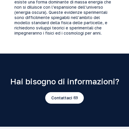
esiste una forma dominante di massa energia che
non si diluisce con l’espansione dell’universo
(energia oscura). Queste evidenze sperimentali
sono difficilmente spiegabili nell’ambito del
modello standard della fisica delle particelle, e
richiedono sviluppi teorici e sperimentali che
impegneranno i fisici ed i cosmologi per anni.
Hai bisogno di informazioni?
Contattaci