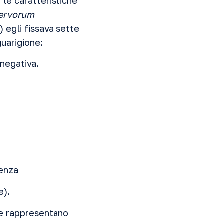
 le caratteristiche
ervorum
4) egli fissava sette
guarigione:
 negativa.
cenza
e).
, e rappresentano