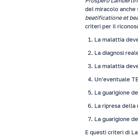
Prospero Lambertin
del miracolo anche s
beatificatione et b
criteri per il ricono
La malattia dev
La diagnosi real
La malattia dev
Un’eventuale TE
La guarigione d
La ripresa dell
La guarigione d
E questi criteri di L