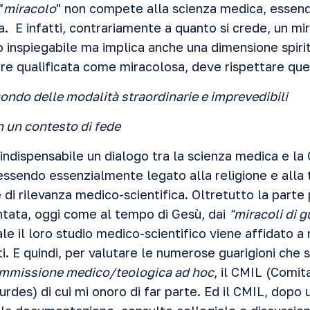
"
miracolo
" non compete alla scienza medica, essend
. E infatti, contrariamente a quanto si crede, un mi
 inspiegabile ma implica anche una dimensione spirit
ere qualificata come miracolosa, deve rispettare que
ndo delle modalità straordinarie e imprevedibili
n un contesto di fede
ndispensabile un dialogo tra la scienza medica e la Ch
 essendo essenzialmente legato alla religione e alla
 di rilevanza medico-scientifica. Oltretutto la part
ntata, oggi come al tempo di Gesù, dai
"miracoli di g
uale il loro studio medico-scientifico viene affidato a
i. E quindi, per valutare le numerose guarigioni che s
mmissione medico/teologica ad hoc
, il CMIL (Comi
urdes) di cui mi onoro di far parte. Ed il CMIL, dopo