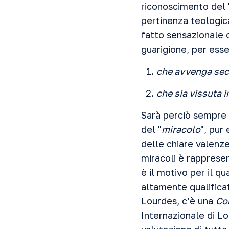
riconoscimento del 
pertinenza teologica
fatto sensazionale o
guarigione, per ess
che avvenga seco
che sia vissuta i
Sarà perciò sempre i
del "
miracolo
", pur
delle chiare valenze
miracoli è rapprese
è il motivo per il q
altamente qualificat
Lourdes, c’è una
Co
Internazionale di Lo