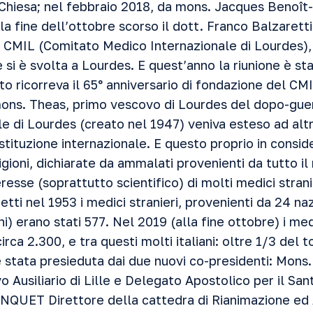
 Chiesa; nel febbraio 2018, da mons. Jacques Benoît
la fine dell’ottobre scorso il dott. Franco Balzaretti
l CMIL (Comitato Medico Internazionale di Lourdes), 
e si è svolta a Lourdes. E quest’anno la riunione è s
nto ricorreva il 65° anniversario di fondazione del CMIL
ons. Theas, primo vescovo di Lourdes del dopo-guer
e di Lourdes (creato nel 1947) veniva esteso ad altr
stituzione internazionale. E questo proprio in consid
gioni, dichiarate da ammalati provenienti da tutto 
resse (soprattutto scientifico) di molti medici stranie
etti nel 1953 i medici stranieri, provenienti da 24 naz
ni) erano stati 577. Nel 2019 (alla fine ottobre) i med
rca 2.300, e tra questi molti italiani: oltre 1/3 del t
 stata presieduta dai due nuovi co-presidenti: Mons.
usiliario di Lille e Delegato Apostolico per il Sant
 JONQUET Direttore della cattedra di Rianimazione ed