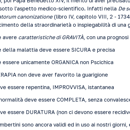
i
, poi Papa Benedetto XIV, il merito di aver precisato
otto l'aspetto medico-scientifico. Infatti nella
De s
eatorum canonizatione
(libro IV, capitolo VIII, 2 - 173
scimento della straordinarietà o inspiegabilità di una 
e avere
caratteristiche di GRAVITÀ
, con una prognosi
e della malattia deve essere SICURA e precisa
e essere unicamente ORGANICA non Pscichica
RAPIA non deve aver favorito la guarigione
eve essere repentina, IMPROVVISA, istantanea
a normalità deve essere COMPLETA, senza convales
eve essere DURATURA (non ci devono essere recidiv
ambertini sono ancora validi ed in uso ai nostri giorni