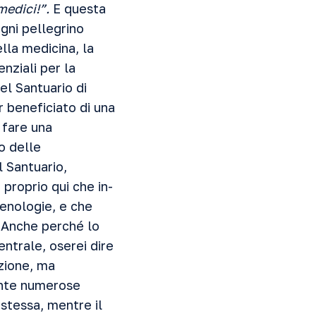
medici!”.
E questa
gni pellegrino
lla medicina, la
nziali per la
el Santuario di
r beneficiato di una
 fare una
io delle
 Santuario,
proprio qui che in­
menologie, e che
. Anche perché lo
entrale, oserei dire
azione, ma
mente numerose
 stessa, mentre il