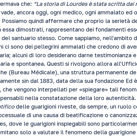
fermava che:
“La storia di Lourdes è stata scritta dai 
rvade, ancora oggi, ogni medico, ogni ammalato ed o
 Possiamo quindi affermare che proprio la serietà de
da essa dimostrati, rappresentano dei fondamenti esse
a del santuario stesso. Come sappiamo, nell'ambito d
nni ci sono dei pellegrini ammalati che credono di ave
aria; alcuni di loro desiderano darne testimonianza e
aria e spontanea. Questi si rivolgono allora all'Uffic
he (Bureau Médicale), una struttura permanente del
amente sin dal 1883, data della sua fondazione Ed è 
, che vengono interpellati per «spiegare» tali feno
ispensabili nella constatazione della loro autenticità
tifico
delle guarigioni riveste, da sempre, un ruolo c
processuale di una causa di beatificazione o canonizz
es, dove le guarigioni inspiegabili sono particolar
 limitano solo a valutare il fenomeno della guarigione