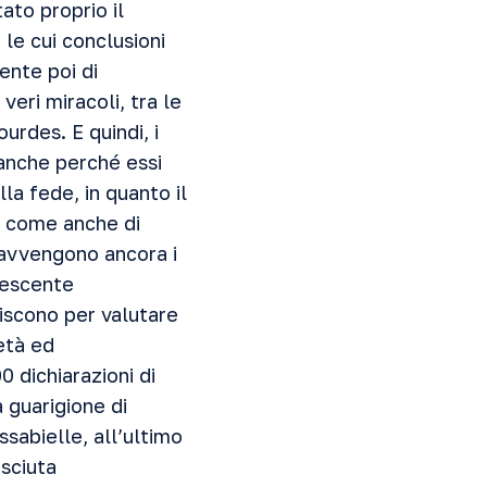
ato proprio il
 le cui conclusioni
ente poi di
 veri miracoli, tra le
ourdes. E quindi, i
 anche perché essi
a fede, in quanto il
ì come anche di
 avvengono ancora i
rescente
iscono per valutare
età ed
00 dichiarazioni di
a guarigione di
sabielle, all’ultimo
sciuta