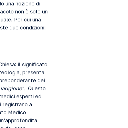
o una nozione di
racolo non è solo un
uale. Per cui una
ste due condizioni:
iesa: il significato
 teologia, presenta
e preponderante dei
uarigione"..
Questo
 medici esperti ed
i registrano a
tato Medico
 un’approfondita