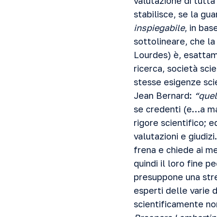
valutazione di tutt
stabilisce, se la gua
inspiegabile
, in ba
sottolineare, che l
Lourdes) è, esattame
ricerca, società sci
stesse esigenze scie
Jean Bernard:
“quel
se credenti (e…a mag
rigore scientifico; 
valutazioni e giudiz
frena e chiede ai me
quindi il loro fine p
presuppone una stre
esperti delle varie d
scientificamente non