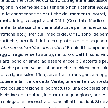
a la documentazione, consulto collegiale e discussio
rigione in esame sia da ritenersi o non ritenersi
eccez
se alle conoscenze scientifiche del momento. Vorrei,
a metodologica seguita dal CMIL (Comitato Medico In
nte, la stessa che viene utilizzata per la ricerca scie
entifiche etc.). Per cui i medici del CMIL sono, da se
ntifiche, peculiari della loro professione e seguono qu
 che non scientifico non è etico”
E quindi i componen
gior ragione se lo sono), nei loro dibattiti sono vin
ed anzi sono chiamati ad essere ancor più attenti e pr
i. Anche perchè va sottolineato che la chiesa non spi
dici: rigore scientifico, severità, intransigenza e ogg
eculiare è la ricerca della Verità; una verità incontesta
tta collaborazione e, soprattutto, una cooperazione 
iscipline ed i teologi, in quanto la guarigione, per es
 spiegabile, necessita di speciali attribuzioni. Si de