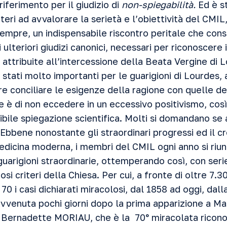
riferimento per il giudizio di
non-spiegabilità.
Ed è st
iteri ad avvalorare la serietà e l’obiettività del CMIL,
empre, un indispensabile riscontro peritale che cons
 ulteriori giudizi canonici, necessari per riconoscere i
i attribuite all’intercessione della Beata Vergine di L
stati molto importanti per le guarigioni di Lourdes,
 conciliare le esigenze della ragione con quelle dell
ne è di non eccedere in un eccessivo positivismo, cos
ibile spiegazione scientifica. Molti si domandano se
Ebbene nonostante gli straordinari progressi ed il c
edicina moderna, i membri del CMIL ogni anno si riun
uarigioni straordinarie, ottemperando così, con seri
rosi criteri della Chiesa. Per cui, a fronte di oltre 7.3
70 i casi dichiarati miracolosi, dal 1858 ad oggi, dall
vvenuta pochi giorni dopo la prima apparizione a Mas
r Bernadette MORIAU, che è la 70° miracolata ricono