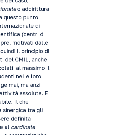
ne del caso
,
ionale
o addirittura
 a questo punto
ternazionale di
ntifica (centri di
mpre, motivati dalle
indi il principio di
ti del CMIL, anche
colati al massimo il
udenti nelle loro
nge mai, ma anzi
ettività assoluta. E
bile. Il che
sinergica tra gli
sere definita
ve al
cardinale