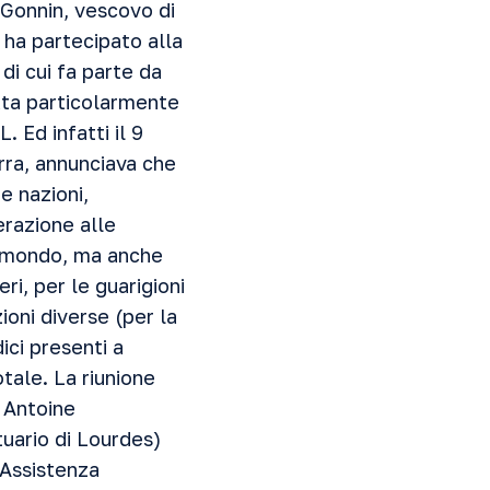
-Gonnin, vescovo di
 ha partecipato alla
di cui fa parte da
tata particolarmente
. Ed infatti il 9
ra, annunciava che
e nazioni,
erazione alle
il mondo, ma anche
ri, per le guarigioni
ioni diverse (per la
ici presenti a
otale. La riunione
 Antoine
uario di Lourdes)
 Assistenza