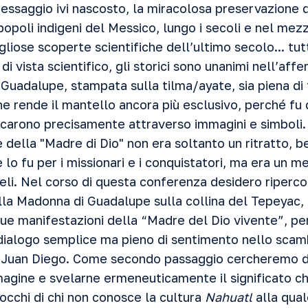
essaggio ivi nascosto, la miracolosa preservazione 
popoli indigeni del Messico, lungo i secoli e nel mez
gliose scoperte scientifiche dell’ultimo secolo... tutt
 di vista scientifico, gli storici sono unanimi nell’aff
 Guadalupe, stampata sulla tilma/ayate, sia piena di 
he rende il mantello ancora più esclusivo, perché fu 
arono precisamente attraverso immagini e simboli. 
 della "Madre di Dio" non era soltanto un ritratto, be
 lo fu per i missionari e i conquistatori, ma era un m
eli. Nel corso di questa conferenza desidero riperco
lla Madonna di Guadalupe sulla collina del Tepeyac, 
que manifestazioni della “Madre del Dio vivente”, pe
 dialogo semplice ma pieno di sentimento nello scamb
a Juan Diego. Come secondo passaggio cercheremo d
mmagine e svelarne ermeneuticamente il significato c
occhi di chi non conosce la cultura
Nahuatl
alla qual