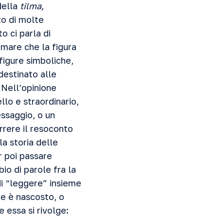
della
tilma,
zo di molte
o ci parla di
ermare che la figura
figure simboliche,
destinato alle
Nell’opinione
llo e straordinario,
essaggio, o un
rrere il resoconto
la storia delle
r poi passare
io di parole fra la
i “leggere” insieme
he è nascosto, o
e essa si rivolge: