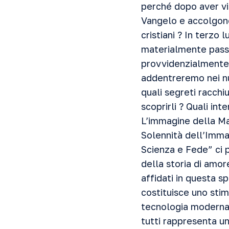
perché dopo aver vis
Vangelo e accolgono
cristiani ? In terzo
materialmente passa
provvidenzialmente s
addentreremo nei nu
quali segreti racch
scoprirli ? Quali in
L’immagine della Mad
Solennità dell’Immac
Scienza e Fede” ci 
della storia di amore
affidati in questa s
costituisce uno stim
tecnologia moderna n
tutti rappresenta u