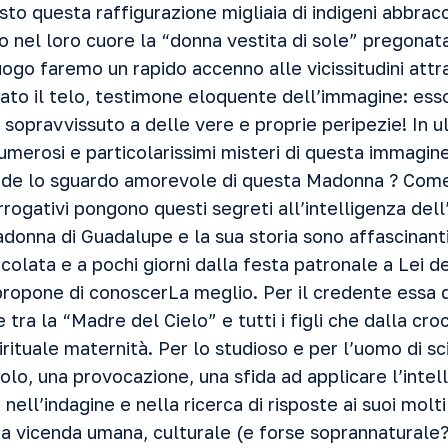
to questa raffigurazione migliaia di indigeni abbracci
 nel loro cuore la “donna vestita di sole” pregonata
 luogo faremo un rapido accenno alle vicissitudini attr
to il telo, testimone eloquente dell’immagine: ess
opravvissuto a delle vere e proprie peripezie! In ul
merosi e particolarissimi misteri di questa immagine
iude lo sguardo amorevole di questa Madonna ? Come
terrogativi pongono questi segreti all’intelligenza d
onna di Guadalupe e la sua storia sono affascinanti:
olata e a pochi giorni dalla festa patronale a Lei de
propone di conoscerLa meglio. Per il credente essa 
 tra la “Madre del Cielo” e tutti i figli che dalla cro
pirituale maternità. Per lo studioso e per l’uomo di s
olo, una provocazione, una sfida ad applicare l’intel
ell’indagine e nella ricerca di risposte ai suoi molti 
na vicenda umana, culturale (e forse soprannaturale?)