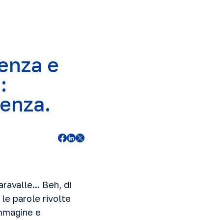
enza e
:
ienza.
ravalle... Beh, di
le parole rivolte
immagine e