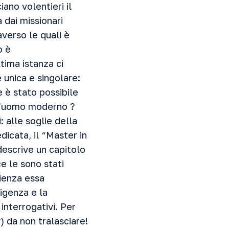
ano volentieri il
 dai missionari
averso le quali è
o è
tima istanza ci
 unica e singolare:
 è stato possibile
ell’uomo moderno ?
 alle soglie della
dicata, il “Master in
descrive un capitolo
ce le sono stati
cienza essa
ligenza e la
interrogativi. Per
 da non tralasciare!