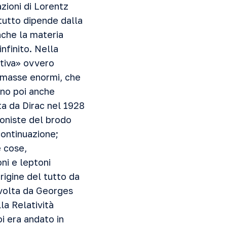
zioni di Lorentz
tutto dipende dalla
nche la materia
nfinito. Nella
ativa» ovvero
 masse enormi, che
ono poi anche
ta da Dirac nel 1928
goniste del brodo
continuazione;
e cose,
oni e leptoni
rigine del tutto da
 volta da Georges
la Relatività
oi era andato in