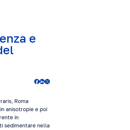
enza e
del
rraris, Roma
in anisotropie e poi
rente in
tti sedimentare nella