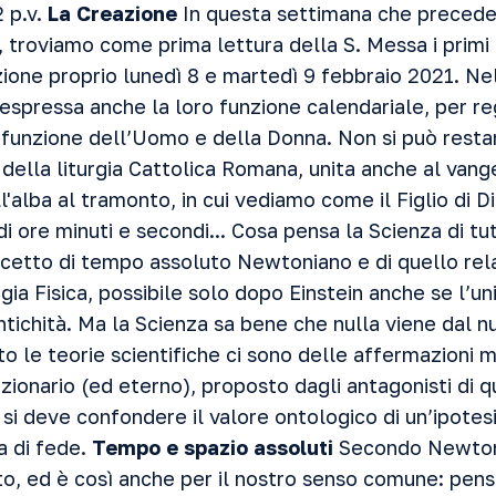
 p.v.
La Creazione
In questa settimana che precede 
 troviamo come prima lettura della S. Messa i primi 
zione proprio lunedì 8 e martedì 9 febbraio 2021. Ne
espressa anche la loro funzione calendariale, per reg
n funzione dell’Uomo e della Donna. Non si può restare
ella liturgia Cattolica Romana, unita anche al vange
'alba al tramonto, in cui vediamo come il Figlio di Di
 ore minuti e secondi... Cosa pensa la Scienza di tutt
cetto di tempo assoluto Newtoniano e di quello rela
gia Fisica, possibile solo dopo Einstein anche se l’u
antichità. Ma la Scienza sa bene che nulla viene dal n
 le teorie scientifiche ci sono delle affermazioni m
zionario (ed eterno), proposto dagli antagonisti di 
 si deve confondere il valore ontologico di un’ipotesi
a di fede.
Tempo e spazio assoluti
Secondo Newton
to, ed è così anche per il nostro senso comune: pen