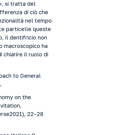
 si tratta del
ifferenza di ciò che
ezionalità nel tempo
te particelle queste
 il dentifricio non
mpo macroscopico ha
chiarire il ruolo di
roach to General
.
onomy on the
itation,
erse2021), 22–28