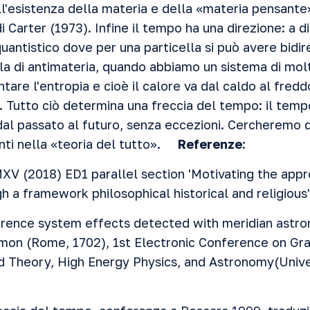
'esistenza della materia e della «materia pensante»,
di Carter (1973). Infine il tempo ha una direzione: a d
antistico dove per una particella si può avere bidir
rla di antimateria, quando abbiamo un sistema di mol
are l'entropia e cioè il calore va dal caldo al freddo,
... Tutto ciò determina una freccia del tempo: il te
dal passato al futuro, senza eccezioni. Cercheremo di 
enti nella «teoria del tutto».
Referenze
:
XV (2018) ED1 parallel section 'Motivating the app
gh a framework philosophical historical and religious'
erence system effects detected with meridian astr
on (Rome, 1702), 1st Electronic Conference on Grav
d Theory, High Energy Physics, and Astronomy(Univ