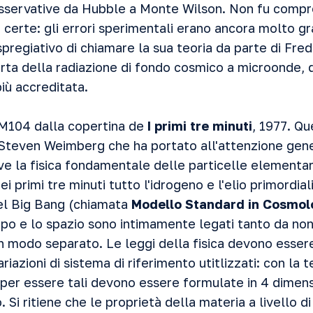
osservative da Hubble a Monte Wilson. Non fu comp
certe: gli errori sperimentali erano ancora molto gr
pregiativo di chiamare la sua teoria da parte di Fre
rta della radiazione di fondo cosmico a microonde, 
più accreditata.
 M104 dalla copertina de
I primi tre minuti
, 1977. Qu
teven Weimberg che ha portato all'attenzione gener
e la fisica fondamentale delle particelle elementari
i primi tre minuti tutto l'idrogeno e l'elio primordial
el Big Bang (chiamata
Modello Standard in Cosmol
po e lo spazio sono intimamente legati tanto da non
modo separato. Le leggi della fisica devono essere 
riazioni di sistema di riferimento utitlizzati: con la t
 per essere tali devono essere formulate in 4 dimens
 Si ritiene che le proprietà della materia a livello di