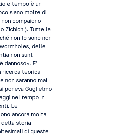
azio e tempo è un
ioco siano molte di
te non compaiono
 Zichichi). Tutte le
inché non lo sono non
i wormholes, delle
Entia non sunt
 è dannoso». E'
la ricerca teorica
i e non saranno mai
i si poneva Guglielmo
aggi nel tempo in
enti. Le
iedono ancora molta
o della storia
nitesimali di queste