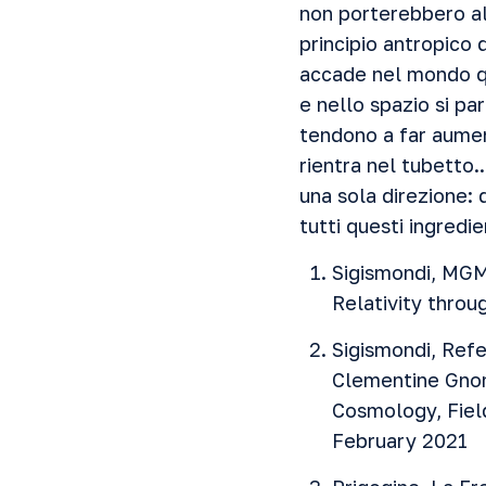
non porterebbero all
principio antropico 
accade nel mondo qu
e nello spazio si pa
tendono a far aument
rientra nel tubetto
una sola direzione: 
tutti questi ingredi
Sigismondi, MGM
Relativity throu
Sigismondi, Ref
Clementine Gnom
Cosmology, Fiel
February 2021