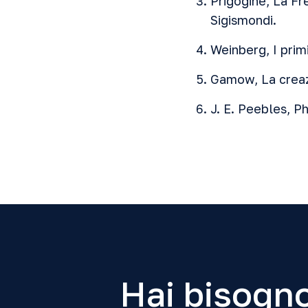
Prigogine, La Fr
Sigismondi.
Weinberg, I prim
Gamow, La creaz
J. E. Peebles, P
Hai bisogno