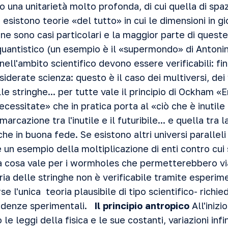
o una unitarietà molto profonda, di cui quella di sp
 esistono teorie «del tutto» in cui le dimensioni in g
 ne sono casi particolari e la maggior parte di ques
uantistico (un esempio è il «supermondo» di Antonino
 nell'ambito scientifico devono essere verificabili: f
iderate scienza: questo è il caso dei multiversi, de
le stringhe... per tutte vale il principio di Ockham «
ecessitate» che in pratica porta al «ciò che è inutile
marcazione tra l'inutile e il futuribile... e quella tra 
nche in buona fede. Se esistono altri universi parallel
 è un esempio della moltiplicazione di enti contro cu
a cosa vale per i wormholes che permetterebbero vi
oria delle stringhe non è verificabile tramite esperim
se l'unica teoria plausibile di tipo scientifico- rich
idenze sperimentali.
Il principio antropico
All'inizi
le leggi della fisica e le sue costanti, variazioni infi