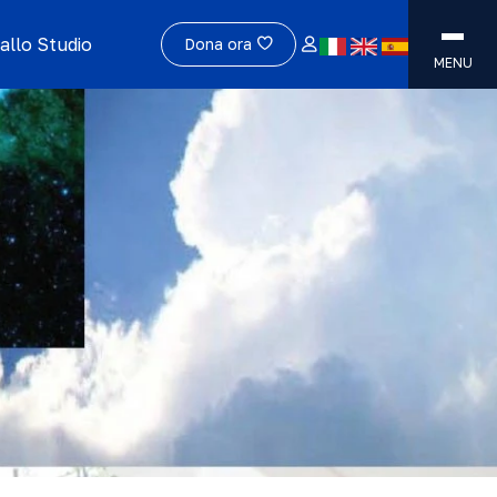
allo Studio
Dona ora
MENU