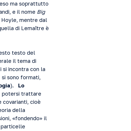
reso ma soprattutto
andi, e il nome
Big
d Hoyle, mentre dal
quella di Lemaître è
esto testo del
ale il tema di
 si incontra con la
i si sono formati,
ogia
).
Lo
 potersi trattare
covarianti, cioè
eoria della
ioni, «fondendo» il
 particelle