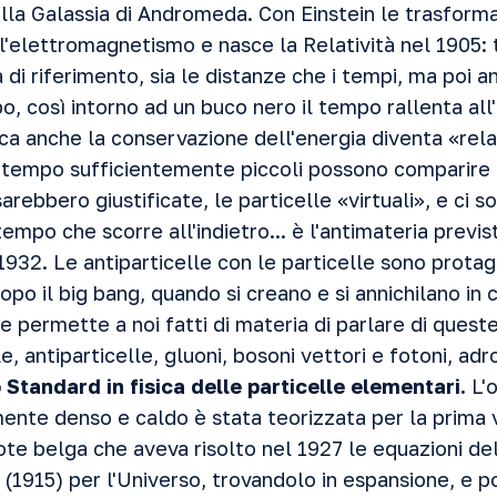
lla Galassia di Andromeda. Con Einstein le trasforma
 l'elettromagnetismo e nasce la Relatività nel 1905: 
 di riferimento, sia le distanze che i tempi, ma poi a
, così intorno ad un buco nero il tempo rallenta all'i
ca anche la conservazione dell'energia diventa «rel
di tempo sufficientemente piccoli possono comparire
rebbero giustificate, le particelle «virtuali», e ci s
empo che scorre all'indietro... è l'antimateria previs
1932. Le antiparticelle con le particelle sono prota
opo il big bang, quando si creano e si annichilano in 
le permette a noi fatti di materia di parlare di quest
e, antiparticelle, gluoni, bosoni vettori e fotoni, adr
 Standard in fisica delle particelle elementari.
L'o
nte denso e caldo è stata teorizzata per la prima
te belga che aveva risolto nel 1927 le equazioni del
 (1915) per l'Universo, trovandolo in espansione, e p