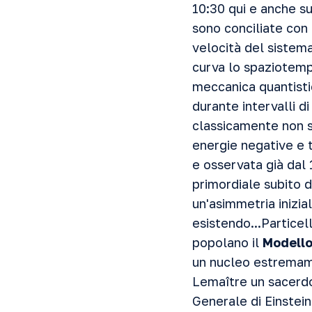
10:30 qui e anche su
sono conciliate con
velocità del sistema
curva lo spaziotempo
meccanica quantisti
durante intervalli 
classicamente non sa
energie negative e t
e osservata già dal 
primordiale subito d
un'asimmetria inizia
esistendo...Particell
popolano il
Modello
un nucleo estremame
Lemaître un sacerdo
Generale di Einstein