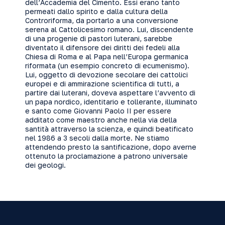
dell’Accademia del Cimento. Essi erano tanto
permeati dallo spirito e dalla cultura della
Controriforma, da portarlo a una conversione
serena al Cattolicesimo romano. Lui, discendente
di una progenie di pastori luterani, sarebbe
diventato il difensore dei diritti dei fedeli alla
Chiesa di Roma e al Papa nell’Europa germanica
riformata (un esempio concreto di ecumenismo).
Lui, oggetto di devozione secolare dei cattolici
europei e di ammirazione scientifica di tutti, a
partire dai luterani, doveva aspettare l’avvento di
un papa nordico, identitario e tollerante, illuminato
e santo come Giovanni Paolo II per essere
additato come maestro anche nella via della
santità attraverso la scienza, e quindi beatificato
nel 1986 a 3 secoli dalla morte. Ne stiamo
attendendo presto la santificazione, dopo averne
ottenuto la proclamazione a patrono universale
dei geologi.