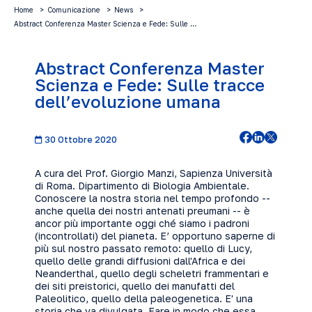
Home
Comunicazione
News
Abstract Conferenza Master Scienza e Fede: Sulle …
Abstract Conferenza Master
Scienza e Fede: Sulle tracce
dell’evoluzione umana
30 Ottobre 2020
A cura del Prof. Giorgio Manzi, Sapienza Università
di Roma. Dipartimento di Biologia Ambientale.
Conoscere la nostra storia nel tempo profondo --
anche quella dei nostri antenati preumani -- è
ancor più importante oggi ché siamo i padroni
(incontrollati) del pianeta. E’ opportuno saperne di
più sul nostro passato remoto: quello di Lucy,
quello delle grandi diffusioni dall'Africa e dei
Neanderthal, quello degli scheletri frammentari e
dei siti preistorici, quello dei manufatti del
Paleolitico, quello della paleogenetica. E' una
storia che va divulgata. Fare in modo che essa