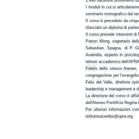
1.490 sacerdoti provenienti d
I moduli in cui si articoleran
seminario monografico dal tema
Il corso è preceduto da cinque
rilasciato un diploma di parte
Il corso prevede interventi di
Patron Wong, segretario dell
Sebastian, Spagna, di P. Gia
Anatrella, esperto in psicol
rettore accademico dell'APRA 
Fidelis dello stesso Ateneo,
congregazione per l’evangelizz
Felix del Valle, direttore sp
leadership e management e di a
La direzione del corso è affid
dell'Ateneo Pontificio Regina
Per ulteriori informazioni co
istitutosacerdos@upra.org