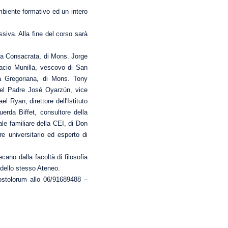
ambiente formativo ed un intero
ssiva. Alla fine del corso sarà
Vita Consacrata, di Mons. Jorge
nacio Munilla, vescovo di San
ità Gregoriana, di Mons. Tony
 del Padre José Oyarzún, vice
 Ryan, direttore dell'Istituto
erda Biffet, consultore della
ale familiare della CEI, di Don
re universitario ed esperto di
cano dalla facoltà di filosofia
 dello stesso Ateneo.
Apostolorum allo 06/91689488 –