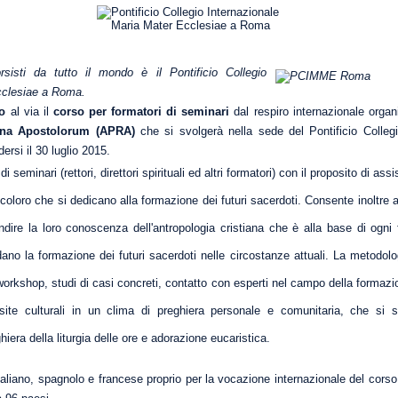
sisti da tutto il mondo è il Pontificio Collegio
cclesiae a Roma.
o
al via il
corso per formatori di seminari
dal respiro internazionale orga
gina Apostolorum (APRA)
che si svolgerà nella sede del Pontificio Colleg
rsi il 30 luglio 2015.
 di seminari (rettori, direttori spirituali ed altri formatori) con il proposito di as
oloro che si dedicano alla formazione dei futuri sacerdoti. Consente inoltre a
ondire la loro conoscenza dell'antropologia cristiana che è alla base di ogni
ano la formazione dei futuri sacerdoti nelle circostanze attuali. La metodolo
 workshop, studi di casi concreti, contatto con esperti nel campo della formaz
isite culturali in un clima di preghiera personale e comunitaria, che si s
iera della liturgia delle ore e adorazione eucaristica.
, italiano, spagnolo e francese proprio per la vocazione internazionale del cor