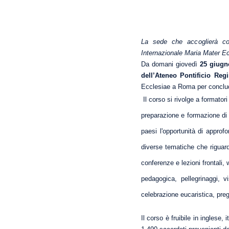
La sede che accoglierà cor
Internazionale Maria Mater E
Da domani giovedì
25 giugn
dell’Ateneo Pontificio Re
Ecclesiae a Roma per conclude
Il corso si rivolge a formatori
preparazione e formazione di c
paesi l'opportunità di approf
diverse tematiche che riguard
conferenze e lezioni frontali,
pedagogica, pellegrinaggi, v
celebrazione eucaristica, pregh
Il corso è fruibile in inglese