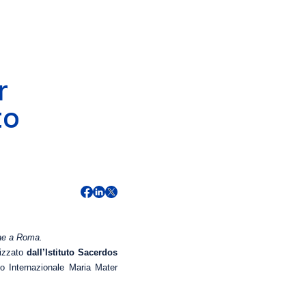
r
to
iae a Roma.
nizzato
dall’Istituto Sacerdos
io Internazionale Maria Mater