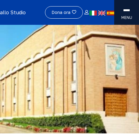
allo Studio
Dona ora
MENU