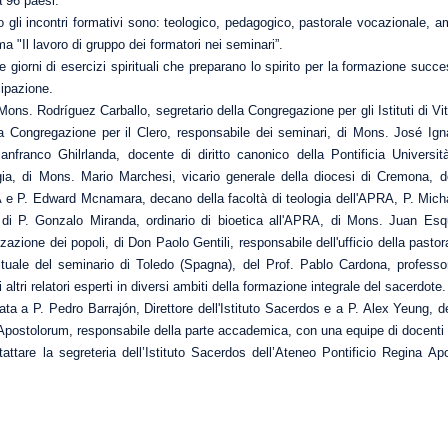
a 96 paesi.
no gli incontri formativi sono: teologico, pedagogico, pastorale vocazionale, 
 "Il lavoro di gruppo dei formatori nei seminari”.
 giorni di esercizi spirituali che preparano lo spirito per la formazione succe
cipazione.
 Mons. Rodríguez Carballo, segretario della Congregazione per gli Istituti di 
a Congregazione per il Clero, responsabile dei seminari, di Mons. José Ig
nfranco Ghilrlanda, docente di diritto canonico della Pontificia Univers
ogia, di Mons. Mario Marchesi, vicario generale della diocesi di Cremona,
e P. Edward Mcnamara, decano della facoltà di teologia dell'APRA, P. Michael
 di P. Gonzalo Miranda, ordinario di bioetica all'APRA, di Mons. Juan Esqu
azione dei popoli, di Don Paolo Gentili, responsabile dell'ufficio della pastor
irituale del seminario di Toledo (Spagna), del Prof. Pablo Cardona, professo
ltri relatori esperti in diversi ambiti della formazione integrale del sacerdote.
ata a P. Pedro Barrajón, Direttore dell'Istituto Sacerdos e a P. Alex Yeung, de
 Apostolorum, responsabile della parte accademica, con una equipe di docenti
ntattare la segreteria dell’Istituto Sacerdos dell’Ateneo Pontificio Regina 