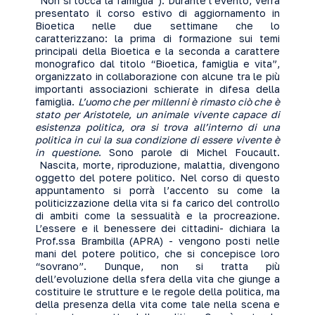
“Non si tocca la famiglia”). Durante l’evento, verrà
presentato il corso estivo di aggiornamento in
Bioetica nelle due settimane che lo
caratterizzano: la prima di formazione sui temi
principali della Bioetica e la seconda a carattere
monografico dal titolo “Bioetica, famiglia e vita”,
organizzato in collaborazione con alcune tra le più
importanti associazioni schierate in difesa della
famiglia.
L’uomo che per millenni è rimasto ciò che è
stato per Aristotele, un animale vivente capace di
esistenza politica, ora si trova all’interno di una
politica in cui la sua condizione di essere vivente è
in questione
. Sono parole di Michel Foucault.
Nascita, morte, riproduzione, malattia, divengono
oggetto del potere politico. Nel corso di questo
appuntamento si porrà l’accento su come la
politicizzazione della vita si fa carico del controllo
di ambiti come la sessualità e la procreazione.
L’essere e il benessere dei cittadini- dichiara la
Prof.ssa Brambilla (APRA) - vengono posti nelle
mani del potere politico, che si concepisce loro
“sovrano”. Dunque, non si tratta più
dell’evoluzione della sfera della vita che giunge a
costituire le strutture e le regole della politica, ma
della presenza della vita come tale nella scena e