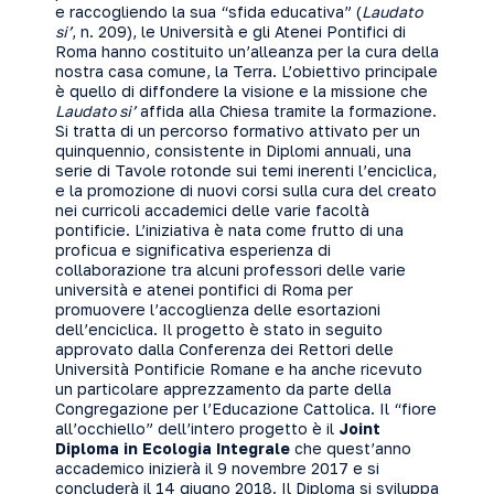
e raccogliendo la sua “sfida educativa” (
Laudato
si’
, n. 209), le Università e gli Atenei Pontifici di
Roma hanno costituito un’alleanza per la cura della
nostra casa comune, la Terra. L’obiettivo principale
è quello di diffondere la visione e la missione che
Laudato si’
affida alla Chiesa tramite la formazione.
Si tratta di un percorso formativo attivato per un
quinquennio, consistente in Diplomi annuali, una
serie di Tavole rotonde sui temi inerenti l’enciclica,
e la promozione di nuovi corsi sulla cura del creato
nei curricoli accademici delle varie facoltà
pontificie. L’iniziativa è nata come frutto di una
proficua e significativa esperienza di
collaborazione tra alcuni professori delle varie
università e atenei pontifici di Roma per
promuovere l’accoglienza delle esortazioni
dell’enciclica. Il progetto è stato in seguito
approvato dalla Conferenza dei Rettori delle
Università Pontificie Romane e ha anche ricevuto
un particolare apprezzamento da parte della
Congregazione per l’Educazione Cattolica. Il “fiore
all’occhiello” dell’intero progetto è il
Joint
Diploma in Ecologia Integrale
che quest’anno
accademico inizierà il 9 novembre 2017 e si
concluderà il 14 giugno 2018. Il Diploma si sviluppa