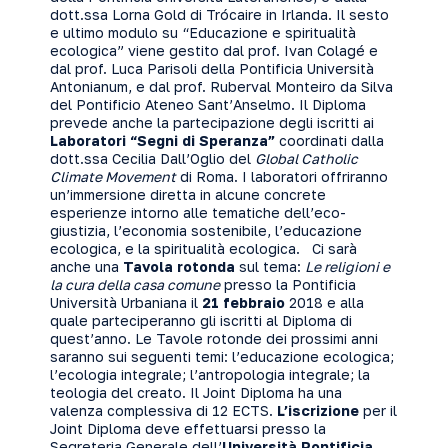
dott.ssa Lorna Gold di Trócaire in Irlanda. Il sesto
e ultimo modulo su “Educazione e spiritualità
ecologica” viene gestito dal prof. Ivan Colagé e
dal prof. Luca Parisoli della Pontificia Università
Antonianum, e dal prof. Ruberval Monteiro da Silva
del Pontificio Ateneo Sant’Anselmo. Il Diploma
prevede anche la partecipazione degli iscritti ai
Laboratori “Segni di Speranza”
coordinati dalla
dott.ssa Cecilia Dall’Oglio del
Global Catholic
Climate Movement
di Roma. I laboratori offriranno
un’immersione diretta in alcune concrete
esperienze intorno alle tematiche dell’eco-
giustizia, l’economia sostenibile, l’educazione
ecologica, e la spiritualità ecologica. Ci sarà
anche una
Tavola rotonda
sul tema:
Le religioni e
la cura della casa comune
presso la Pontificia
Università Urbaniana il
21 febbraio
2018 e alla
quale parteciperanno gli iscritti al Diploma di
quest’anno. Le Tavole rotonde dei prossimi anni
saranno sui seguenti temi: l’educazione ecologica;
l’ecologia integrale; l’antropologia integrale; la
teologia del creato. Il Joint Diploma ha una
valenza complessiva di 12 ECTS.
L’iscrizione
per il
Joint Diploma deve effettuarsi presso la
Segreteria Generale dell’
Università Pontificia