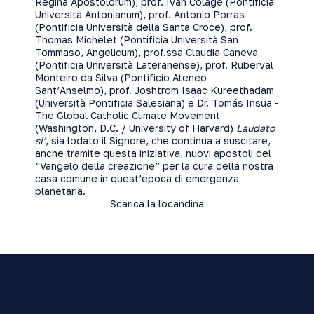
Regina Apostolorum), prof. Ivan Colagé (Pontificia
Università Antonianum), prof. Antonio Porras
(Pontificia Università della Santa Croce), prof.
Thomas Michelet (Pontificia Università San
Tommaso, Angelicum), prof.ssa Claudia Caneva
(Pontificia Università Lateranense), prof. Ruberval
Monteiro da Silva (Pontificio Ateneo
Sant’Anselmo), prof. Joshtrom Isaac Kureethadam
(Università Pontificia Salesiana) e Dr. Tomás Insua -
The Global Catholic Climate Movement
(Washington, D.C. / University of Harvard)
Laudato
si’
, sia lodato il Signore, che continua a suscitare,
anche tramite questa iniziativa, nuovi apostoli del
“Vangelo della creazione” per la cura della nostra
casa comune in quest’epoca di emergenza
planetaria.
Scarica la locandina