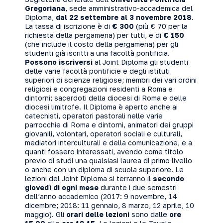
Gregoriana
, sede amministrativo-accademica del
Diploma,
dal 22 settembre al 3 novembre 2018
.
La tassa di iscrizione è di
€ 300
(più € 70 per la
richiesta della pergamena) per tutti, e di
€ 150
(che include il costo della pergamena) per gli
studenti già iscritti a una facoltà pontificia.
Possono iscriversi
al Joint Diploma gli studenti
delle varie facoltà pontificie e degli istituti
superiori di scienze religiose; membri dei vari ordini
religiosi e congregazioni residenti a Roma e
dintorni; sacerdoti della diocesi di Roma e delle
diocesi limitrofe. Il Diploma è aperto anche ai
catechisti, operatori pastorali nelle varie
parrocchie di Roma e dintorni, animatori dei gruppi
giovanili, volontari, operatori sociali e culturali,
mediatori interculturali e della comunicazione, e a
quanti fossero interessati, avendo come titolo
previo di studi una qualsiasi laurea di primo livello
o anche con un diploma di scuola superiore. Le
lezioni del Joint Diploma si terranno il
secondo
giovedì di ogni mese
durante i due semestri
dell’anno accademico (2017: 9 novembre, 14
dicembre; 2018: 11 gennaio, 8 marzo, 12 aprile, 10
maggio). Gli
orari delle lezioni
sono dalle
ore