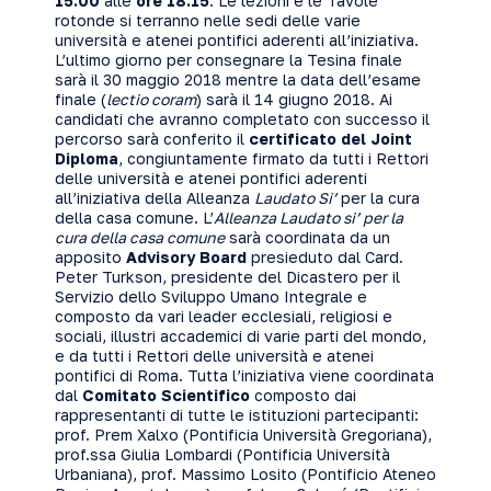
15.00
alle
ore 18.15
. Le lezioni e le Tavole
rotonde si terranno nelle sedi delle varie
università e atenei pontifici aderenti all’iniziativa.
L’ultimo giorno per consegnare la Tesina finale
sarà il 30 maggio 2018 mentre la data dell’esame
finale (
lectio coram
) sarà il 14 giugno 2018. Ai
candidati che avranno completato con successo il
percorso sarà conferito il
certificato del Joint
Diploma
, congiuntamente firmato da tutti i Rettori
delle università e atenei pontifici aderenti
all’iniziativa della Alleanza
Laudato Si’
per la cura
della casa comune. L’
Alleanza Laudato si’ per la
cura della casa comune
sarà coordinata da un
apposito
Advisory Board
presieduto dal Card.
Peter Turkson, presidente del Dicastero per il
Servizio dello Sviluppo Umano Integrale e
composto da vari leader ecclesiali, religiosi e
sociali, illustri accademici di varie parti del mondo,
e da tutti i Rettori delle università e atenei
pontifici di Roma. Tutta l’iniziativa viene coordinata
dal
Comitato Scientifico
composto dai
rappresentanti di tutte le istituzioni partecipanti:
prof. Prem Xalxo (Pontificia Università Gregoriana),
prof.ssa Giulia Lombardi (Pontificia Università
Urbaniana), prof. Massimo Losito (Pontificio Ateneo