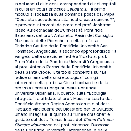
in sei moduli di lezioni, corrispondenti ai sei capitoli
in cui si articola l’enciclica
Laudato si’
. Il primo
modulo si focalizza sulla domanda posta dal Papa:
“Cosa sta succedendo alla nostra casa comune?”,
e prevede interventi da parte del prof. Joshtrom
Isaac Kureethadam dell’Università Pontificia
Salesiana, del prof. Antonello Pasini del Consiglio
Nazionale delle Ricerche, e della prof.ssa
Christine Gautier della Pontificia Università San
Tommaso, Angelicum. Il secondo approfondisce “Il
Vangelo della creazione” ed è affidato al prof.
Prem Xalxo della Pontificia Università Gregoriana e
al prof. Antonio Porras della Pontificia Università
della Santa Croce. Il terzo si concentra su “La
radice umana della crisi ecologica” con gli
interventi della prof.ssa Giulia Lombardi e della
prof.ssa Lorella Congiunti della Pontificia
Università Urbaniana. Il quarto, sulla “Ecologia
integrale”, è affidato al prof. Massimo Losito del
Pontificio Ateneo Regina Apostolorum e al dott.
Tebaldo Vinciguerra del Dicastero per lo Sviluppo
Umano Integrale. Il quinto su “Linee d’azione” è
guidato dal dott. Tomás Insua del
Global Catholic
Climate Movement
, dal prof. Vincenzo Buonomo
della Pontificia Università Lateranense, e dalla