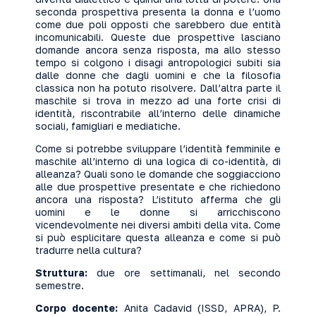
seconda prospettiva presenta la donna e l’uomo
come due poli opposti che sarebbero due entità
incomunicabili. Queste due prospettive lasciano
domande ancora senza risposta, ma allo stesso
tempo si colgono i disagi antropologici subiti sia
dalle donne che dagli uomini e che la filosofia
classica non ha potuto risolvere. Dall’altra parte il
maschile si trova in mezzo ad una forte crisi di
identità, riscontrabile all’interno delle dinamiche
sociali, famigliari e mediatiche.
Come si potrebbe sviluppare l’identità femminile e
maschile all’interno di una logica di co-identità, di
alleanza? Quali sono le domande che soggiacciono
alle due prospettive presentate e che richiedono
ancora una risposta? L’istituto afferma che gli
uomini e le donne si arricchiscono
vicendevolmente nei diversi ambiti della vita. Come
si può esplicitare questa alleanza e come si può
tradurre nella cultura?
Struttura:
due ore settimanali, nel secondo
semestre.
Corpo docente:
Anita Cadavid (ISSD, APRA), P.