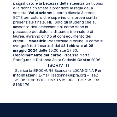
il significato e la bellezza della alleanza tra l’uomo
e la donna chiamata a prendere la regìa della
società.
Valutazione:
Il corso rilascia 3 crediti
ECTS per coloro che superino una prova scritta
presenziale finale.
NB:
Solo gli studenti
che al
momento dell’ammissione
al corso
so
no
in
possesso del
diploma di
laurea triennale
o di
l
aurea
,
avranno diritto al conseguimento dei
crediti
.
Modalità:
Presenziale e online. Il corso si
svolgerà tutti i martedì dal
13 febbraio al 28
maggio 2024
dalle 15:00 alle 17:30.
Coordinamento del corso:
Prof.ssa Marta
Rodríguez e Dott.ssa Anita Cadavid
Costo:
200€
ISCRIVITI
Scarica la
BROCHURE
Scarica la
LOCANDINA
Per
informazioni:
E-mail: issdonna@upra.org – Tel:
+39 06 91689918 - 06 916 89 903 - Cell:+39 349
8168476