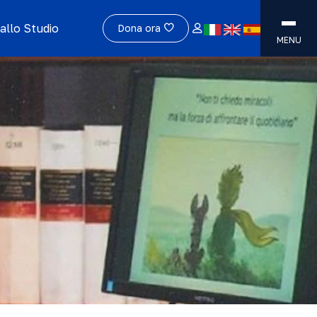
allo Studio
Dona ora
MENU