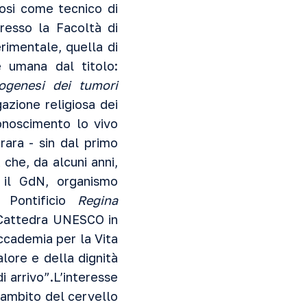
tosi come tecnico di
resso la Facoltà di
rimentale, quella di
e umana dal titolo:
ogenesi dei tumori
azione religiosa dei
onoscimento lo vivo
rara - sin dal primo
 che, da alcuni anni,
, il GdN, organismo
o Pontificio
Regina
a Cattedra UNESCO in
Accademia per la Vita
lore e della dignità
 arrivo”.L’interesse
’ambito del cervello