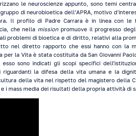
izzano le neuroscienze appunto, sono temi centrali
l gruppo di neurobioetica dell’APRA, motivo d’intere
ara. Il profilo di Padre Carrara è in linea con le 
cia
, che nella
mission
promuove il progresso degli
pali problemi di
bioetica
e di diritto, relativi alla pr
utto nel diretto rapporto che essi hanno con la m
 per la Vita è stata costituita da San
Giovanni Paolo
n esso sono indicati gli scopi specifici dell'istituz
 riguardanti la difesa della vita umana e la digni
ultura della vita nel rispetto del magistero della C
 e i
mass media
dei risultati della propria attività di 