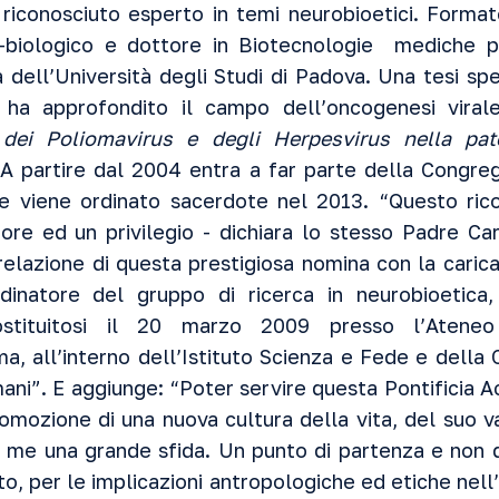
 riconosciuto esperto in temi neurobioetici. Forma
o-biologico e dottore in Biotecnologie mediche p
a dell’Università degli Studi di Padova. Una tesi spe
ha approfondito il campo dell’oncogenesi viral
 dei Poliomavirus e degli Herpesvirus nella pat
 A partire dal 2004 entra a far parte della Congreg
o e viene ordinato sacerdote nel 2013. “Questo ric
e ed un privilegio - dichiara lo stesso Padre Car
relazione di questa prestigiosa nomina con la carica
dinatore del gruppo di ricerca in neurobioetica
 costituitosi il 20 marzo 2009 presso l’Atene
a, all’interno dell’Istituto Scienza e Fede e dell
mani”. E aggiunge: “Poter servire questa Pontificia 
romozione di una nuova cultura della vita, del suo va
 me una grande sfida. Un punto di partenza e non di
o, per le implicazioni antropologiche ed etiche nell