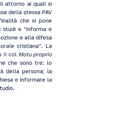
 attorno ai quali si
sse della stessa PAV
finalità che si pone
 studi e “informa e
omozione e alla difesa
orale cristiana”. La
 II
col
Motu proprio
ione che sono tre: lo
tà della persona; la
hiesa e informare la
studio.