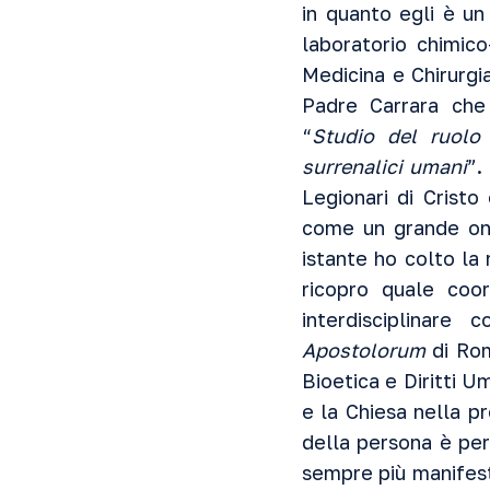
in quanto egli è un
laboratorio chimic
Medicina e Chirurgi
Padre Carrara che 
“
Studio del ruolo
surrenalici umani
”.
Legionari di Crist
come un grande onor
istante ho colto la 
ricopro quale coor
interdisciplinare
Apostolorum
di Rom
Bioetica e Diritti U
e la Chiesa nella p
della persona è per
sempre più manifest