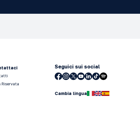
Seguici sui social
tattaci
tatti
 Riservata
Cambia lingua