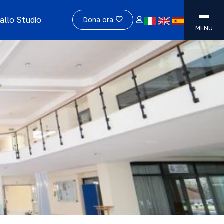
allo Studio
Dona ora
MENU