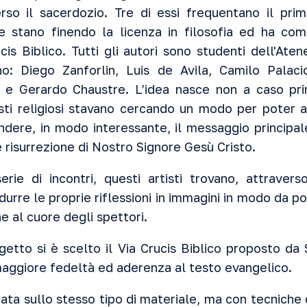
rso il sacerdozio. Tre di essi frequentano il prim
ue stano finendo la licenza in filosofia ed ha c
cis Biblico. Tutti gli autori sono studenti dell'Ate
: Diego Zanforlin, Luis de Avila, Camilo Palac
s e Gerardo Chaustre. L’idea nasce non a caso pr
sti religiosi stavano cercando un modo per poter a
dere, in modo interessante, il messaggio principal
 risurrezione di Nostro Signore Gesù Cristo.
rie di incontri, questi artisti trovano, attravers
urre le proprie riflessioni in immagini in modo da p
 al cuore degli spettori.
tto si è scelto il Via Crucis Biblico proposto da S
aggiore fedeltà ed aderenza al testo evangelico.
zata sullo stesso tipo di materiale, ma con tecniche 