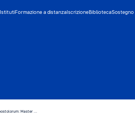
stituti
Formazione a distanza
Iscrizione
Biblioteca
Sostegno 
postolorum: Master …