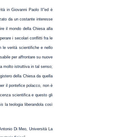
rità in Giovanni Paolo II”ed è
izzato da un costante interesse
rire il mondo della Chiesa alla
rare i secolari conflitti fra le
 le verità scientifiche e nello
nsabile per affrontare su nuove
a molto istruttiva in tal senso;
agistero della Chiesa da quella
per il pontefice polacco, non è
cenza scientifica e questo gli
is
la teologia liberandola così
 Antonio Di Meo, Università La