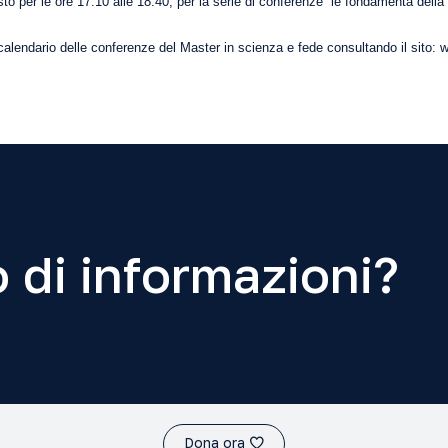
o per le ore 17:10 alle 18:40, per la serie di conferenze “le fondamenta della 
o calendario delle conferenze del Master in scienza e fede consultando il sito:
w
 di informazioni?
Dona ora