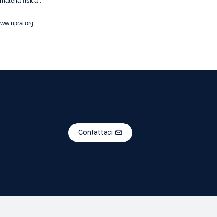
materia fisica”.
ww.upra.org
.
Contattaci