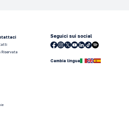
Seguici sui social
tattaci
tatti
 Riservata
Cambia lingua
kie