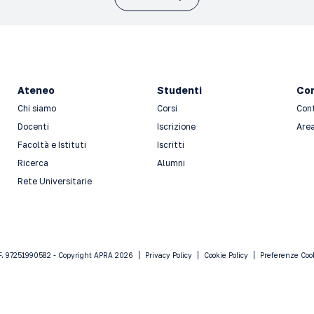
Ateneo
Studenti
Con
Chi siamo
Corsi
Con
Docenti
Iscrizione
Area
Facoltà e Istituti
Iscritti
Ricerca
Alumni
Rete Universitarie
F. 97251990582 - Copyright APRA 2026
Privacy Policy
Cookie Policy
Preferenze Coo