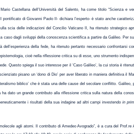
. Mario Castellana dell’Università del Salento, ha come titolo “Scienza e ve
“Il pontificato di Giovanni Paolo II- dichiara l’esperto- è stato anche caratter
lla scia delle indicazioni del Concilio Vaticano II, ha ritenuto strategico ap
 caso dagli sviluppi della conoscenza scientifica a partire da Galileo. Per supe
tà dell’esperienza della fede, ha ritenuto pertanto necessario confrontarsi con
pistemologia, cioè nella riflessione critica su di esse, uno strumento indispe
fede. Questo spiega il suo interesse per il ‘Caso Galileo’, la cui storia è ritenut
cienziato pisano un ‘dono di Dio’ per aver liberato in maniera definitiva il M
tteralismo biblico’ che è stata una delle cause del secolare conflitto. Galileo, 
 ha dato un grande contributo alla riflessione critica sulla natura della conos
eneuticamente i risultati della sua indagine ad altri campi investendo
in prim
 molecole agli atomi. Il contributo di Amedeo Avogrado”, è a cura del Prof.re