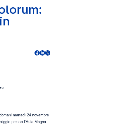
olorum:
in
ze
er domani martedì 24 novembre
eriggio presso l’Aula Magna