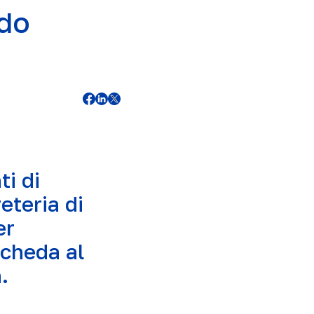
ndo
ti di
eteria di
er
scheda al
.