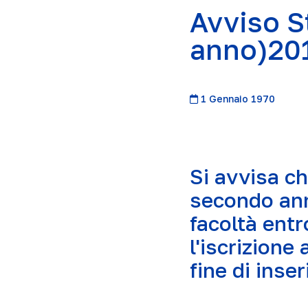
Avviso S
anno)20
1 Gennaio 1970
Si avvisa ch
secondo ann
facoltà entr
l'iscrizione
fine di inse