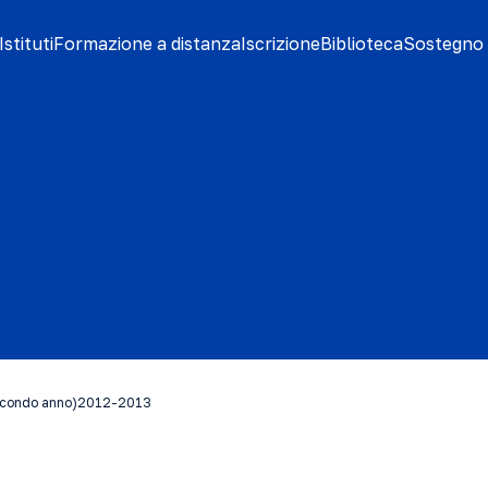
stituti
Formazione a distanza
Iscrizione
Biblioteca
Sostegno 
secondo anno)2012-2013