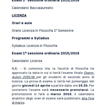
Esami 1
sessione ordinaria 2015/2016
Calendario Baccalaureato
LICENZA
Orari e aule
Orario Licenza in Filosofia 1° Semestre
Programmi e Syllabus
Syllabus Licenza in Filosofia
a
Esami 1
sessione ordinaria 2015/2016
Calendario Licenza
N.B. - Si comunica che la facoltà di Filosofia ha
approvato la data in cui si terrà l’esame finale
Opere-
Autori 2015/16
per gli studenti di secondo anno di
licenza. La prova di esame si terrà nel pomeriggio del
giorno
giovedì 14 aprile
a partire dalle ore
15.30
. Per
sostenere l’esame sarà
necessario prenotarsi.
La
prenotazione si farà a
marzo 2016
. Il calendario
analitico degli orari di esame sarà pubblicato
alla fine
di marzo
.