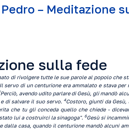
 Pedro – Meditazione su
zione sulla fede
to di rivolgere tutte le sue parole al popolo che st
Il servo di un centurione era ammalato e stava per m
3
Perciò, avendo udito parlare di Gesù, gli mandò alcu
4
 e di salvare il suo servo.
Costoro, giunti da Gesù,
erita che tu gli conceda quello che chiede - diceva
6
tato lui a costruirci la sinagoga".
Gesù si incammin
e dalla casa, quando il centurione mandò alcuni amici