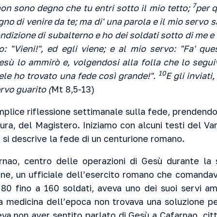
7
non sono degno che tu entri sotto il mio tetto;
per 
no di venire da te; ma di' una parola e il mio servo s
ndizione di subalterno e ho dei soldati sotto di me e 
o: "Vieni!", ed egli viene; e al mio servo: "Fa' ques
esù lo ammirò e, volgendosi alla folla che lo seguiv
10
ele ho trovato una fede così grande!".
E gli inviat
rvo guarito (
Mt 8,5-13)
plice riflessione settimanale sulla fede, prendendo 
tura, del Magistero. Iniziamo con alcuni testi del Va
i si descrive la fede di un centurione romano.
rnao, centro delle operazioni di Gesù durante la s
one, un ufficiale dell’esercito romano che comanda
80 fino a 160 soldati, aveva uno dei suoi servi am
a medicina dell’epoca non trovava una soluzione per
va non aver sentito parlato di Gesù a Cafarnao, cit