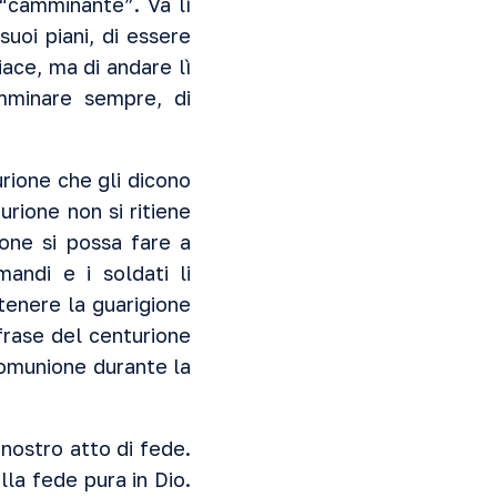
“camminante”. Va lì
uoi piani, di essere
iace, ma di andare lì
mminare sempre, di
urione che gli dicono
urione non si ritiene
one si possa fare a
andi e i soldati li
tenere la guarigione
frase del centurione
 comunione durante la
nostro atto di fede.
lla fede pura in Dio.