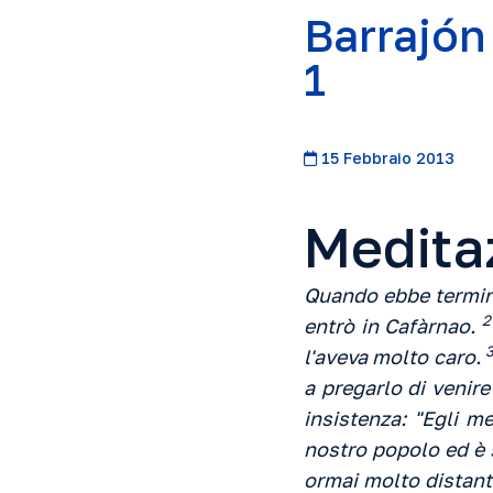
Barrajón
1
15 Febbraio 2013
Medita
Quando ebbe termina
2
entrò in Cafàrnao.
l'aveva molto caro.
a pregarlo di venire
insistenza: "Egli m
nostro popolo ed è s
ormai molto distant