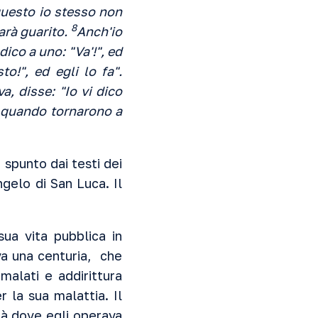
questo io stesso non
8
arà guarito.
Anch'io
dico a uno: "Va'!", ed
to!", ed egli lo fa".
a, disse: "Io vi dico
i, quando tornarono a
spunto dai testi dei
ngelo di San Luca. Il
ua vita pubblica in
va una centuria, che
malati e addirittura
 la sua malattia. Il
tà dove egli operava