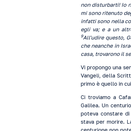
non disturbarti! Io 
mi sono ritenuto deg
infatti sono nella co
egli va; e a un altr
9
All'udire questo, G
che neanche in Isra
casa, trovarono il se
Vi propongo una sem
Vangeli, della Scrit
primo è quello in cu
Ci troviamo a Cafa
Galilea. Un centuri
poteva constare di 
stava per morire. L
centurione non pote