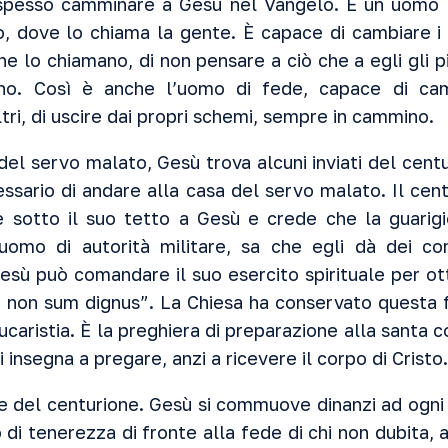
spesso camminare a Gesù nel Vangelo. È un uomo 
, dove lo chiama la gente. È capace di cambiare i s
e lo chiamano, di non pensare a ciò che a egli gli p
no. Così è anche l’uomo di fede, capace di ca
ri, di uscire dai propri schemi, sempre in cammino.
del servo malato, Gesù trova alcuni inviati del cent
ssario di andare alla casa del servo malato. Il cent
e sotto il suo tetto a Gesù e crede che la guarigi
uomo di autorità militare, sa che egli dà dei com
sù può comandare il suo esercito spirituale per ot
 non sum dignus”. La Chiesa ha conservato questa 
eucaristia. È la preghiera di preparazione alla santa
insegna a pregare, anzi a ricevere il corpo di Cristo.
 del centurione. Gesù si commuove dinanzi ad ogni 
 di tenerezza di fronte alla fede di chi non dubita, a