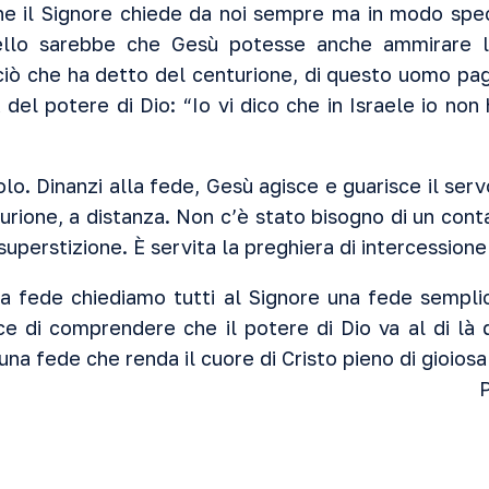
he il Signore chiede da noi sempre ma in modo spec
ello sarebbe che Gesù potesse anche ammirare l
 ciò che ha detto del centurione, di questo uomo p
 del potere di Dio: “Io vi dico che in Israele io non
olo. Dinanzi alla fede, Gesù agisce e guarisce il ser
turione, a distanza. Non c’è stato bisogno di un cont
 superstizione. È servita la preghiera di intercessione
la fede chiediamo tutti al Signore una fede sempli
ce di comprendere che il potere di Dio va al di là d
 una fede che renda il cuore di Cristo pieno di gioios
P