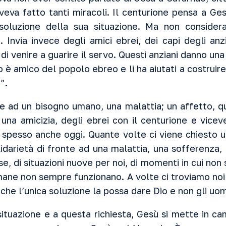
va fatto tanti miracoli. Il centurione pensa a Gesù
oluzione della sua situazione. Ma non consider
. Invia invece degli amici ebrei, dei capi degli anzi
di venire a guarire il servo. Questi anziani danno un
 è amico del popolo ebreo e li ha aiutati a costruire
”.
te ad un bisogno umano, una malattia; un affetto, q
i una amicizia, degli ebrei con il centurione e vicev
 spesso anche oggi. Quante volte ci viene chiesto un
lidarietà di fronte ad una malattia, una sofferenza, 
se, di situazioni nuove per noi, di momenti in cui non
mane non sempre funzionano. A volte ci troviamo noi 
he l’unica soluzione la possa dare Dio e non gli uom
situazione e a questa richiesta, Gesù si mette in c