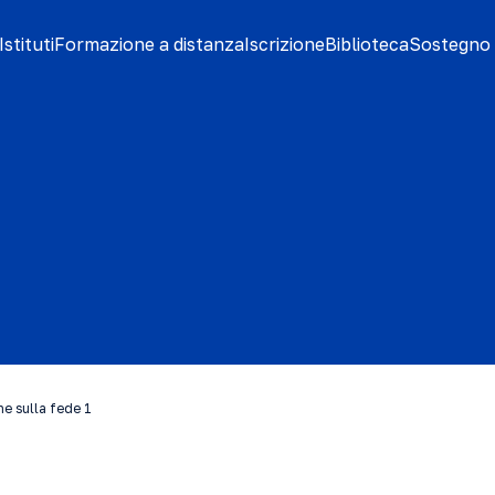
stituti
Formazione a distanza
Iscrizione
Biblioteca
Sostegno 
ne sulla fede 1