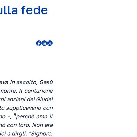
lla fede
ava in ascolto, Gesù
orire. Il centurione
ni anziani dei Giudei
 lo supplicavano con
5
no -,
perché ama il
ò con loro. Non era
 a dirgli: "Signore,