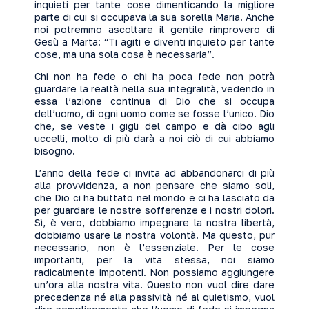
inquieti per tante cose dimenticando la migliore
parte di cui si occupava la sua sorella Maria. Anche
noi potremmo ascoltare il gentile rimprovero di
Gesù a Marta: “Ti agiti e diventi inquieto per tante
cose, ma una sola cosa è necessaria”.
Chi non ha fede o chi ha poca fede non potrà
guardare la realtà nella sua integralità, vedendo in
essa l’azione continua di Dio che si occupa
dell’uomo, di ogni uomo come se fosse l’unico. Dio
che, se veste i gigli del campo e dà cibo agli
uccelli, molto di più darà a noi ciò di cui abbiamo
bisogno.
L’anno della fede ci invita ad abbandonarci di più
alla provvidenza, a non pensare che siamo soli,
che Dio ci ha buttato nel mondo e ci ha lasciato da
per guardare le nostre sofferenze e i nostri dolori.
Sì, è vero, dobbiamo impegnare la nostra libertà,
dobbiamo usare la nostra volontà. Ma questo, pur
necessario, non è l’essenziale. Per le cose
importanti, per la vita stessa, noi siamo
radicalmente impotenti. Non possiamo aggiungere
un’ora alla nostra vita. Questo non vuol dire dare
precedenza né alla passività né al quietismo, vuol