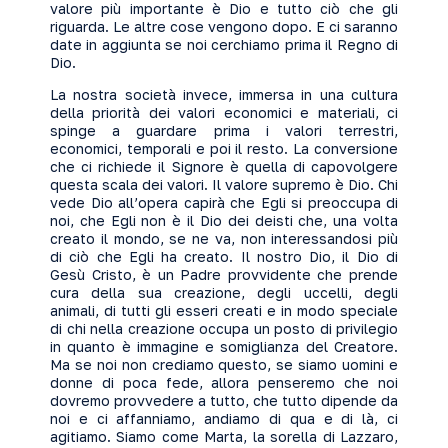
valore più importante è Dio e tutto ciò che gli
riguarda. Le altre cose vengono dopo. E ci saranno
date in aggiunta se noi cerchiamo prima il Regno di
Dio.
La nostra società invece, immersa in una cultura
della priorità dei valori economici e materiali, ci
spinge a guardare prima i valori terrestri,
economici, temporali e poi il resto. La conversione
che ci richiede il Signore è quella di capovolgere
questa scala dei valori. Il valore supremo è Dio. Chi
vede Dio all’opera capirà che Egli si preoccupa di
noi, che Egli non è il Dio dei deisti che, una volta
creato il mondo, se ne va, non interessandosi più
di ciò che Egli ha creato. Il nostro Dio, il Dio di
Gesù Cristo, è un Padre provvidente che prende
cura della sua creazione, degli uccelli, degli
animali, di tutti gli esseri creati e in modo speciale
di chi nella creazione occupa un posto di privilegio
in quanto è immagine e somiglianza del Creatore.
Ma se noi non crediamo questo, se siamo uomini e
donne di poca fede, allora penseremo che noi
dovremo provvedere a tutto, che tutto dipende da
noi e ci affanniamo, andiamo di qua e di là, ci
agitiamo. Siamo come Marta, la sorella di Lazzaro,