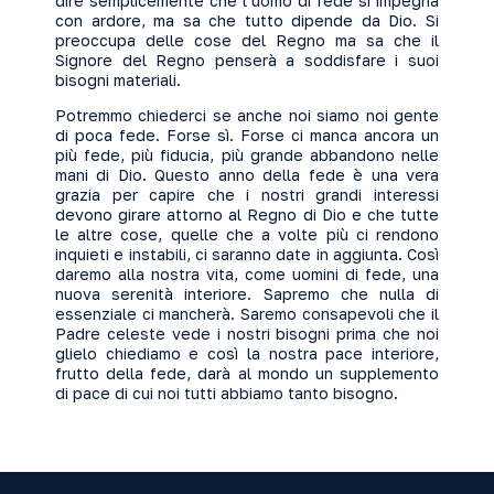
dire semplicemente che l’uomo di fede si impegna
con ardore, ma sa che tutto dipende da Dio. Si
preoccupa delle cose del Regno ma sa che il
Signore del Regno penserà a soddisfare i suoi
bisogni materiali.
Potremmo chiederci se anche noi siamo noi gente
di poca fede. Forse sì. Forse ci manca ancora un
più fede, più fiducia, più grande abbandono nelle
mani di Dio. Questo anno della fede è una vera
grazia per capire che i nostri grandi interessi
devono girare attorno al Regno di Dio e che tutte
le altre cose, quelle che a volte più ci rendono
inquieti e instabili, ci saranno date in aggiunta. Così
daremo alla nostra vita, come uomini di fede, una
nuova serenità interiore. Sapremo che nulla di
essenziale ci mancherà. Saremo consapevoli che il
Padre celeste vede i nostri bisogni prima che noi
glielo chiediamo e così la nostra pace interiore,
frutto della fede, darà al mondo un supplemento
di pace di cui noi tutti abbiamo tanto bisogno.