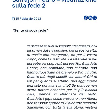
sulla fede 2
15 Febbraio 2013
“Gente di poca fede”
“Poi disse ai suoi discepoli: ‘Per questo io vi
dico, non datevi pensiero per la vostra vita,
di quello che mangerete; né per il vostro
corpo, come lo vestirete. La vita vale di più
del cebo e il corpo più del vestito. Guardate
i corvi, non seminano, non mietono, non
hanno ripostiglio né granaio e Dio li nutre.
Quanto più degli uccelli voi valete! Chi di
voi per quanto si affanni può aggiungere
una sola ora alla sua vita? Se dunque non
avete potere neanche per la più piccola
cosa, perché vi affannate del resto.
Guardate i gigli come crescono: non filano,
non tessono; eppure io vi dico che neanche
Salomone, con tutta la sua gloria, vestiva