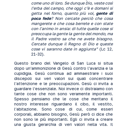
come uno di loro. Se dunque Dio, veste così
l’erba del campo, che oggi c’è e domani si
getta nel forno, quanto più voi,
gente di
poca fede
? Non cercate perciò che cosa
mangerete e che cosa berrete e con state
con l’animo in ansia: di tutte quelle cose si
preoccupa la gente la gente del mondo, ma
il Padre vostro sa che ne avete bisogno.
Cercate dunque il Regno di Dio e queste
cose vi saranno date in aggiunta”
(Lc 12,
21-32).
Questo brano del Vangelo di San Luca si situa
dopo un’ammonizione di Gesù contro l’avarizia e la
cupidigia. Gesù continua ad ammaestrare i suoi
discepoli sui veri valori sui quali concentrare
l’attenzione e le preoccupazioni. Gesù ci invita a
guardare l’essenziale. Noi invece ci distraiamo con
tante cose che non sono veramente importanti.
Spesso pensiamo che le cose che meritano il
nostro interesse riguardano il cibo, il vestito,
l’abitazione. Sono cose di cui, come esseri
corporali, abbiamo bisogno, Gesù però ci dice che
non sono le più importanti. Egli ci invita a creare
una giusta gerarchia di veri valori nella vita. Il