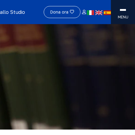
allo Studio
Dona ora
MENU