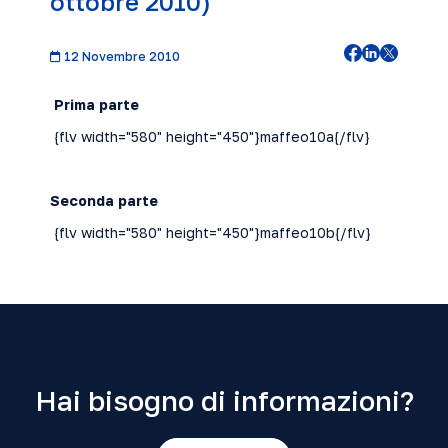
ottobre 2010)
12 Novembre 2010
Prima parte
{flv width="580" height="450"}maffeo10a{/flv}
Seconda parte
{flv width="580" height="450"}maffeo10b{/flv}
Hai bisogno di informazioni?