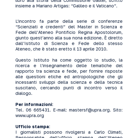
libro alla storia della Commissione Galilei, scritto
insieme a Mariano Artigas: “Galileo e il Vaticano”.
L’incontro fa parte della serie di conferenze
“Scienziati e credenti” del Master in Scienza e
Fede dell’Ateneo Pontificio Regina Apostolorum,
giunto quest’anno alla sua nona edizione. È diretto
dall’Istituto di Scienza e Fede dello stesso
Ateneo, che è stato eretto il 13 aprile 2010.
Questo Istituto ha come oggetto lo studio, la
ricerca e l’insegnamento delle tematiche del
rapporto tra scienza e fede, per fornire risposte
alle questioni etiche ed antropologiche che gli
incessanti sviluppi della scienza e della tecnica
suscitano, cercando punti di incontro verso il
dialogo.
Per informazioni
:
Tel. 06 665431. E-mail:
mastersf@upra.org
. Sito:
www.upra.org
Ufficio stampa
:
I giornalisti possono rivolgersi a Carlo Climati,
Responsabile dell’ufficio stampa dell’Ateneo