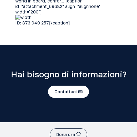
world in board, confer... [caption
id="attachment_69682" align="alignnone"
width="200"]
ID: 873 940 257[/caption]
Hai bisogno di informazioni?
Contattaci
Dona ora