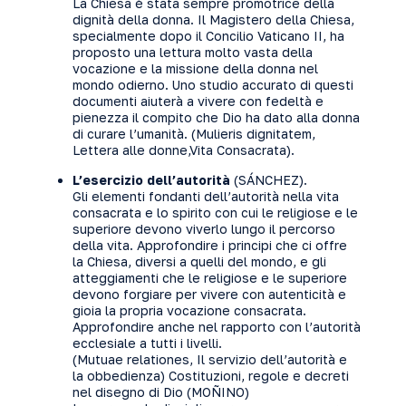
La Chiesa è stata sempre promotrice della
dignità della donna. Il Magistero della Chiesa,
specialmente dopo il Concilio Vaticano II, ha
proposto una lettura molto vasta della
vocazione e la missione della donna nel
mondo odierno. Uno studio accurato di questi
documenti aiuterà a vivere con fedeltà e
pienezza il compito che Dio ha dato alla donna
di curare l’umanità. (Mulieris dignitatem,
Lettera alle donne,Vita Consacrata).
L’esercizio dell’autorità
(SÁNCHEZ).
Gli elementi fondanti dell’autorità nella vita
consacrata e lo spirito con cui le religiose e le
superiore devono viverlo lungo il percorso
della vita. Approfondire i principi che ci offre
la Chiesa, diversi a quelli del mondo, e gli
atteggiamenti che le religiose e le superiore
devono forgiare per vivere con autenticità e
gioia la propria vocazione consacrata.
Approfondire anche nel rapporto con l’autorità
ecclesiale a tutti i livelli.
(Mutuae relationes, Il servizio dell’autorità e
la obbedienza) Costituzioni, regole e decreti
nel disegno di Dio (MOÑINO)