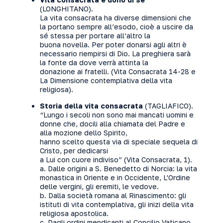
(LONGHITANO).
La vita consacrata ha diverse dimensioni che
la portano sempre all’esodo, cioè a uscire da
sé stessa per portare all’altro la
buona novella. Per poter donarsi agli altri è
necessario riempirsi di Dio. La preghiera sarà
la fonte da dove verrà attinta la
donazione ai fratelli. (Vita Consacrata 14-28 e
La Dimensione contemplativa della vita
religiosa).
Storia della vita consacrata
(TAGLIAFICO).
“Lungo i secoli non sono mai mancati uomini e
donne che, docili alla chiamata del Padre e
alla mozione dello Spirito,
hanno scelto questa via di speciale sequela di
Cristo, per dedicarsi
a Lui con cuore indiviso” (Vita Consacrata, 1).
a. Dalle origini a S. Benedetto di Norcia: la vita
monastica in Oriente e in Occidente, L’Ordine
delle vergini, gli eremiti, le vedove.
b. Dalla società romana al Rinascimento: gli
istituti di vita contemplativa, gli inizi della vita
religiosa apostolica.
c. Dagli ordini mendicanti al Concilio Vaticano