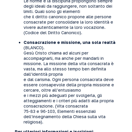
Le norme e la disciplina propongono sempre
degli ideali da raggiungere, non soltanto dei
limiti. Quali sono gli elementi
che il diritto canonico propone alle persone
consacrate per consolidare la loro identità e
vivere autenticamente la loro vocazione.
(Codice del Diritto Canonico).
Consacrazione e missione, una sola realtà
(BLANCO).
Gesù Cristo chiama ad alcuni per
accompagnarli, ma anche per mandarli in
missione. La missione della vita consacrata è
vasta, ma allo stesso tempo ben definita
dall’identità propria
e dal carisma. Ogni persona consacrata deve
essere consapevole della propria missione e
cercare, oltre all’entusiasmo
e i mezzi più adeguati per svolgerla, gli
atteggiamenti e i criteri più adatti alla propria
consacrazione. (Vita consacrata
75-83 e 96-103, Elementi essenziali
dell’insegnamento della Chiesa sulla vita
religiosa).
Per ulteriori informazioni e iscrizioni
: