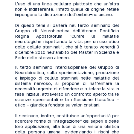
L’uso di una linea cellulare piuttosto che un’altra
non è indifferente. Infatti quelle di origine fetale
impongono la distruzione dell’embrio¬ne umano.
Di questi temi si parlerà nel terzo seminario del
Gruppo di Neurobioetica dell’Ateneo Pontificio
Regina Apostolorum “Curare le malattie
neurologiche rispettando la vita: per un uso etico
delle cellule staminali”, che si è tenuto venerdì 3
dicembre 2010 nell’ambito del Master in Scienza e
Fede dello stesso ateneo.
Il terzo seminario interdisciplinare del Gruppo di
Neurobioetica, sulla sperimentazione, produzione
e impiego di cellule staminali nelle malattie del
sistema nervoso, si propone di riaffermare la
necessità urgente di difendere e tutelare la vita in
fase iniziale, attraverso un confronto aperto tra le
scienze sperimentali e la riflessione filosofico –
etico – giuridica fondata su valori cristiani.
Il seminario, inoltre, costituisce un’opportunità per
ricercare forme di “integrazione” dei saperi e delle
loro applicazioni, alla luce di una visione olistica
della persona umana, evidenziando i rischi che